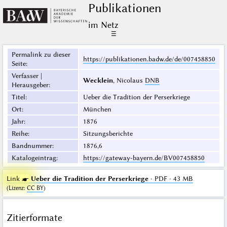
Publikationen
im Netz
☰
Permalink zu dieser
https://publikationen.badw.de/de/007458850
Seite
:
Verfasser |
Wecklein
, Nicolaus
DNB
Herausgeber
:
Titel
:
Ueber die Tradition der Perserkriege
Ort
:
München
Jahr
:
1876
Reihe
:
Sitzungsberichte
Bandnummer
:
1876,6
Katalogeintrag
:
https://gateway-bayern.de/BV007458850
Link ☛
Ueber die Tradition der Perserkriege
· PDF · 43 MB
(
Lizenz
:
CC BY
)
Zitierformate