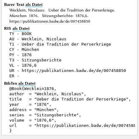
Barer Text
als Datei
Wecklein, Nicolaus: Ueber die Tradition der Perserkriege.
München 1876. Sitzungsberichte: 1876,6.
https://publikationen.badw.de/de/007458850
RIS
als Datei
TY - BOOK

AU - Wecklein, Nicolaus

T1 - Ueber die Tradition der Perserkriege

CY - München

PY - 1876

T3 - Sitzungsberichte

VL - 1876,6

UR - https://publikationen.badw.de/de/007458850

BibTex
als Datei
@Book{Wecklein1876,

author  = "Wecklein, Nicolaus",

title   = "Ueber die Tradition der Perserkriege",

year    = "1876",

address = "München",

series  = "Sitzungsberichte",

volume  = "1876,6",

url     = "https://publikationen.badw.de/de/007458850