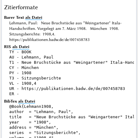
Zitierformate
Barer Text
als Datei
Lehmann, Paul: Neue Bruchstücke aus "Weingartener" Itala-
Handschriften. Vorgelegt am 7. März 1908. München 1908.
Sitzungsberichte: 1908,4.
https://publikationen.badw.de/de/007458783
RIS
als Datei
TY - BOOK

AU - Lehmann, Paul

T1 - Neue Bruchstücke aus "Weingartener" Itala-Hands
CY - München

PY - 1908

T3 - Sitzungsberichte

VL - 1908,4

UR - https://publikationen.badw.de/de/007458783

BibTex
als Datei
@Book{Lehmann1908,

author  = "Lehmann, Paul",

title   = "Neue Bruchstücke aus "Weingartener" Itala
year    = "1908",

address = "München",

series  = "Sitzungsberichte",

volume  = "1908,4",
