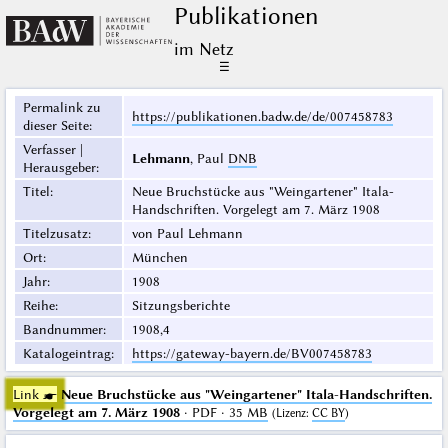
Publikationen
im Netz
☰
Permalink zu
https://publikationen.badw.de/de/007458783
dieser Seite
:
Verfasser |
Lehmann
, Paul
DNB
Herausgeber
:
Titel
:
Neue Bruchstücke aus "Weingartener" Itala-
Handschriften. Vorgelegt am 7. März 1908
Titelzusatz
:
von Paul Lehmann
Ort
:
München
Jahr
:
1908
Reihe
:
Sitzungsberichte
Bandnummer
:
1908,4
Katalogeintrag
:
https://gateway-bayern.de/BV007458783
Link ☛
Neue Bruchstücke aus "Weingartener" Itala-Handschriften.
Vorgelegt am 7. März 1908
· PDF · 35 MB
(
Lizenz
:
CC BY
)