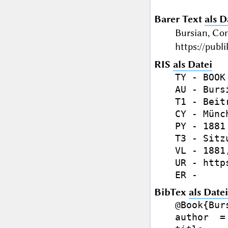
Barer Text
als D
Bursian, Co
https://publ
RIS
als Datei
TY - BOOK

AU - Burs
T1 - Beit
CY - Münch
PY - 1881

T3 - Sitz
VL - 1881,
UR - http
BibTex
als Datei
@Book{Bur
author  =