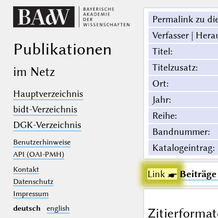
Permalink zu die
Verfasser | Hera
Publikationen
Titel
:
Titelzusatz
:
im Netz
Ort
:
Hauptverzeichnis
Jahr
:
bidt-Verzeichnis
Reihe
:
DGK-Verzeichnis
Bandnummer
:
Benutzerhinweise
Katalogeintrag
:
API (OAI-PMH)
Kontakt
Link ☛
Beiträge
Datenschutz
Impressum
deutsch
english
Zitierformat