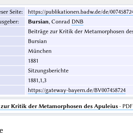
ser Seite
:
https://publikationen.badw.de/de/00745872
usgeber
:
Bursian
, Conrad
DNB
Beiträge zur Kritik der Metamorphosen de
Bursian
München
1881
Sitzungsberichte
1881,1,3
https://gateway-bayern.de/BV007458724
 zur Kritik der Metamorphosen des Apuleius
· PDF
e