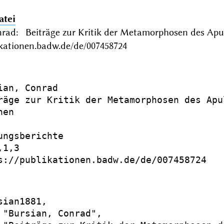
atei
nrad: Beiträge zur Kritik der Metamorphosen des Ap
ikationen.badw.de/de/007458724
ian, Conrad

räge zur Kritik der Metamorphosen des Apul
en

ungsberichte

1,3

s://publikationen.badw.de/de/007458724

sian1881,

 "Bursian, Conrad",
