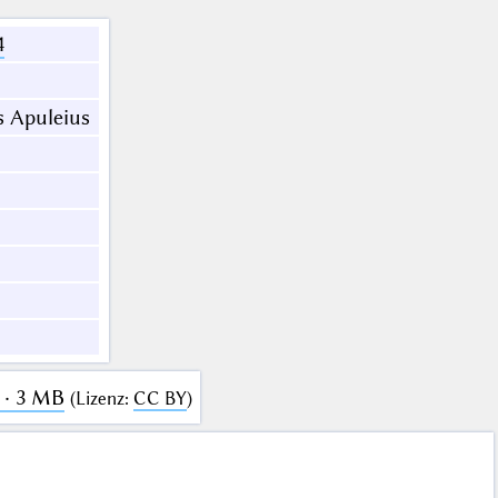
4
s Apuleius
 · 3 MB
(
Lizenz
:
CC BY
)