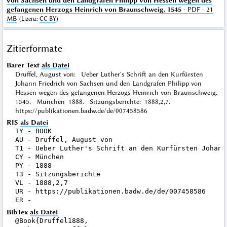
von Sachsen und den Landgrafen Philipp von Hessen wegen des
gefangenen Herzogs Heinrich von Braunschweig. 1545
· PDF · 21
MB
(
Lizenz
:
CC BY
)
Zitierformate
Barer Text
als Datei
Druffel, August von: Ueber Luther's Schrift an den Kurfürsten
Johann Friedrich von Sachsen und den Landgrafen Philipp von
Hessen wegen des gefangenen Herzogs Heinrich von Braunschweig.
1545. München 1888. Sitzungsberichte: 1888,2,7.
https://publikationen.badw.de/de/007458586
RIS
als Datei
TY - BOOK

AU - Druffel, August von

T1 - Ueber Luther's Schrift an den Kurfürsten Johann
CY - München

PY - 1888

T3 - Sitzungsberichte

VL - 1888,2,7

UR - https://publikationen.badw.de/de/007458586

BibTex
als Datei
@Book{Druffel1888,
