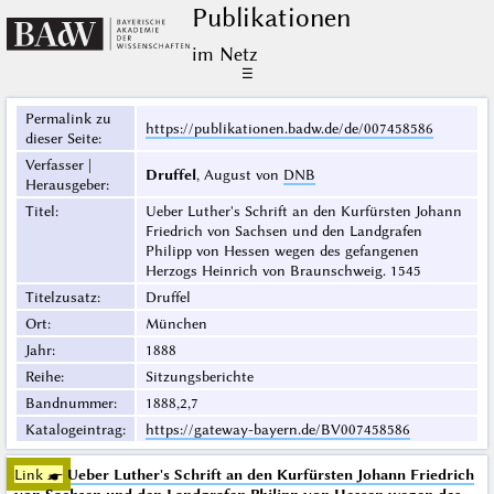
Publikationen
im Netz
☰
Permalink zu
https://publikationen.badw.de/de/007458586
dieser Seite
:
Verfasser |
Druffel
, August von
DNB
Herausgeber
:
Titel
:
Ueber Luther's Schrift an den Kurfürsten Johann
Friedrich von Sachsen und den Landgrafen
Philipp von Hessen wegen des gefangenen
Herzogs Heinrich von Braunschweig. 1545
Titelzusatz
:
Druffel
Ort
:
München
Jahr
:
1888
Reihe
:
Sitzungsberichte
Bandnummer
:
1888,2,7
Katalogeintrag
:
https://gateway-bayern.de/BV007458586
Link ☛
Ueber Luther's Schrift an den Kurfürsten Johann Friedrich