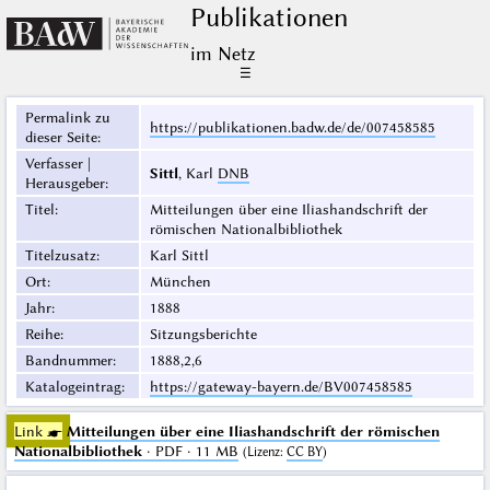
Publikationen
im Netz
☰
Permalink zu
https://publikationen.badw.de/de/007458585
dieser Seite
:
Verfasser |
Sittl
, Karl
DNB
Herausgeber
:
Titel
:
Mitteilungen über eine Iliashandschrift der
römischen Nationalbibliothek
Titelzusatz
:
Karl Sittl
Ort
:
München
Jahr
:
1888
Reihe
:
Sitzungsberichte
Bandnummer
:
1888,2,6
Katalogeintrag
:
https://gateway-bayern.de/BV007458585
Link ☛
Mitteilungen über eine Iliashandschrift der römischen
Nationalbibliothek
· PDF · 11 MB
(
Lizenz
:
CC BY
)