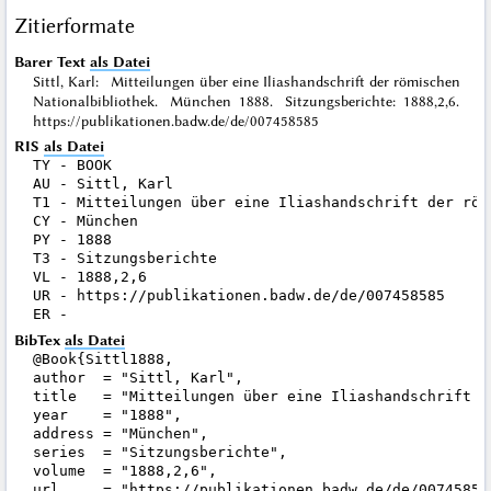
Zitierformate
Barer Text
als Datei
Sittl, Karl: Mitteilungen über eine Iliashandschrift der römischen
Nationalbibliothek. München 1888. Sitzungsberichte: 1888,2,6.
https://publikationen.badw.de/de/007458585
RIS
als Datei
TY - BOOK

AU - Sittl, Karl

T1 - Mitteilungen über eine Iliashandschrift der röm
CY - München

PY - 1888

T3 - Sitzungsberichte

VL - 1888,2,6

UR - https://publikationen.badw.de/de/007458585

BibTex
als Datei
@Book{Sittl1888,

author  = "Sittl, Karl",

title   = "Mitteilungen über eine Iliashandschrift d
year    = "1888",

address = "München",

series  = "Sitzungsberichte",

volume  = "1888,2,6",

url     = "https://publikationen.badw.de/de/007458585