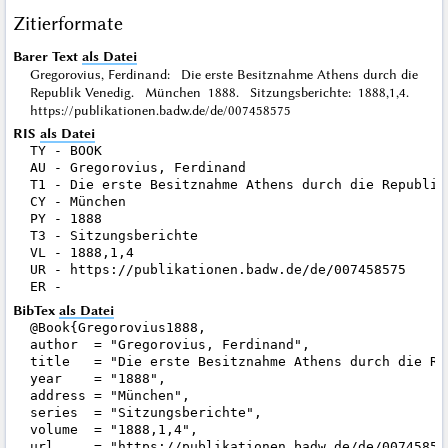
Zitierformate
Barer Text
als Datei
Gregorovius, Ferdinand: Die erste Besitznahme Athens durch die
Republik Venedig. München 1888. Sitzungsberichte: 1888,1,4.
https://publikationen.badw.de/de/007458575
RIS
als Datei
TY - BOOK

AU - Gregorovius, Ferdinand

T1 - Die erste Besitznahme Athens durch die Republik 
CY - München

PY - 1888

T3 - Sitzungsberichte

VL - 1888,1,4

UR - https://publikationen.badw.de/de/007458575

BibTex
als Datei
@Book{Gregorovius1888,

author  = "Gregorovius, Ferdinand",

title   = "Die erste Besitznahme Athens durch die Rep
year    = "1888",

address = "München",

series  = "Sitzungsberichte",

volume  = "1888,1,4",

url     = "https://publikationen.badw.de/de/007458575