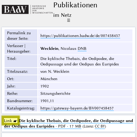
Publikationen
im Netz
☰
Permalink zu
https://publikationen.badw.de/de/007458457
dieser Seite
:
Verfasser |
Wecklein
, Nicolaus
DNB
Herausgeber
:
Titel
:
Die kyklische Thebais, die Oedipodee, die
Oedipussage und der Oedipus des Euripides
Titelzusatz
:
von N. Wecklein
Ort
:
München
Jahr
:
1902
Reihe
:
Sitzungsberichte
Bandnummer
:
1901,11
Katalogeintrag
:
https://gateway-bayern.de/BV007458457
Link ☛
Die kyklische Thebais, die Oedipodee, die Oedipussage und
der Oedipus des Euripides
· PDF · 17 MB
(
Lizenz
:
CC BY
)