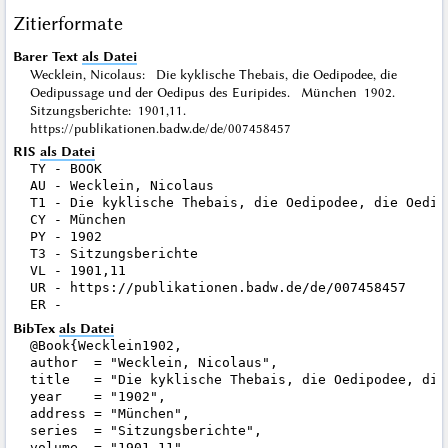
Zitierformate
Barer Text
als Datei
Wecklein, Nicolaus: Die kyklische Thebais, die Oedipodee, die
Oedipussage und der Oedipus des Euripides. München 1902.
Sitzungsberichte: 1901,11.
https://publikationen.badw.de/de/007458457
RIS
als Datei
TY - BOOK

AU - Wecklein, Nicolaus

T1 - Die kyklische Thebais, die Oedipodee, die Oedip
CY - München

PY - 1902

T3 - Sitzungsberichte

VL - 1901,11

UR - https://publikationen.badw.de/de/007458457

BibTex
als Datei
@Book{Wecklein1902,

author  = "Wecklein, Nicolaus",

title   = "Die kyklische Thebais, die Oedipodee, die
year    = "1902",

address = "München",

series  = "Sitzungsberichte",

volume  = "1901,11",
