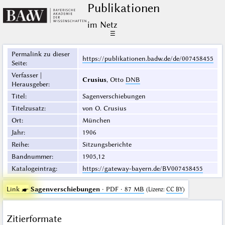
Publikationen
im Netz
☰
Permalink zu dieser
https://publikationen.badw.de/de/007458455
Seite
:
Verfasser |
Crusius
, Otto
DNB
Herausgeber
:
Titel
:
Sagenverschiebungen
Titelzusatz
:
von O. Crusius
Ort
:
München
Jahr
:
1906
Reihe
:
Sitzungsberichte
Bandnummer
:
1905,12
Katalogeintrag
:
https://gateway-bayern.de/BV007458455
Link ☛
Sagenverschiebungen
· PDF · 87 MB
(
Lizenz
:
CC BY
)
Zitierformate