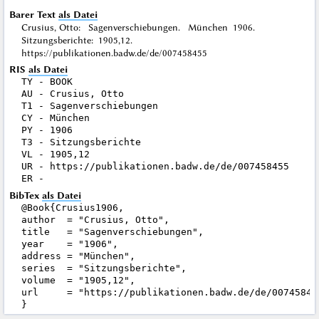
Barer Text
als Datei
Crusius, Otto: Sagenverschiebungen. München 1906.
Sitzungsberichte: 1905,12.
https://publikationen.badw.de/de/007458455
RIS
als Datei
TY - BOOK

AU - Crusius, Otto

T1 - Sagenverschiebungen

CY - München

PY - 1906

T3 - Sitzungsberichte

VL - 1905,12

UR - https://publikationen.badw.de/de/007458455

BibTex
als Datei
@Book{Crusius1906,

author  = "Crusius, Otto",

title   = "Sagenverschiebungen",

year    = "1906",

address = "München",

series  = "Sitzungsberichte",

volume  = "1905,12",

url     = "https://publikationen.badw.de/de/007458455