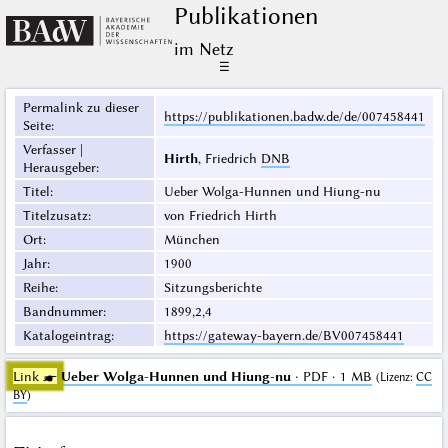
Publikationen
im Netz
☰
Permalink zu dieser
https://publikationen.badw.de/de/007458441
Seite
:
Verfasser |
Hirth
, Friedrich
DNB
Herausgeber
:
Titel
:
Ueber Wolga-Hunnen und Hiung-nu
Titelzusatz
:
von Friedrich Hirth
Ort
:
München
Jahr
:
1900
Reihe
:
Sitzungsberichte
Bandnummer
:
1899,2,4
Katalogeintrag
:
https://gateway-bayern.de/BV007458441
Link ☛
Ueber Wolga-Hunnen und Hiung-nu
· PDF · 1 MB
(
Lizenz
:
CC
BY
)