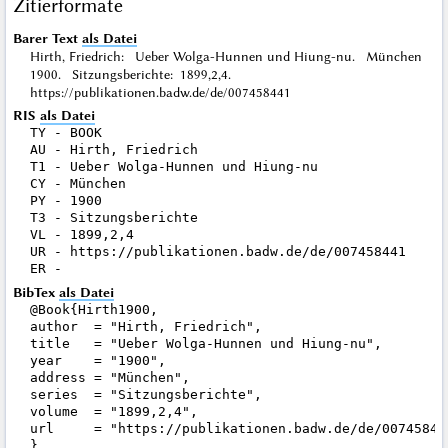
Zitierformate
Barer Text
als Datei
Hirth, Friedrich: Ueber Wolga-Hunnen und Hiung-nu. München
1900. Sitzungsberichte: 1899,2,4.
https://publikationen.badw.de/de/007458441
RIS
als Datei
TY - BOOK

AU - Hirth, Friedrich

T1 - Ueber Wolga-Hunnen und Hiung-nu

CY - München

PY - 1900

T3 - Sitzungsberichte

VL - 1899,2,4

UR - https://publikationen.badw.de/de/007458441

BibTex
als Datei
@Book{Hirth1900,

author  = "Hirth, Friedrich",

title   = "Ueber Wolga-Hunnen und Hiung-nu",

year    = "1900",

address = "München",

series  = "Sitzungsberichte",

volume  = "1899,2,4",

url     = "https://publikationen.badw.de/de/007458441