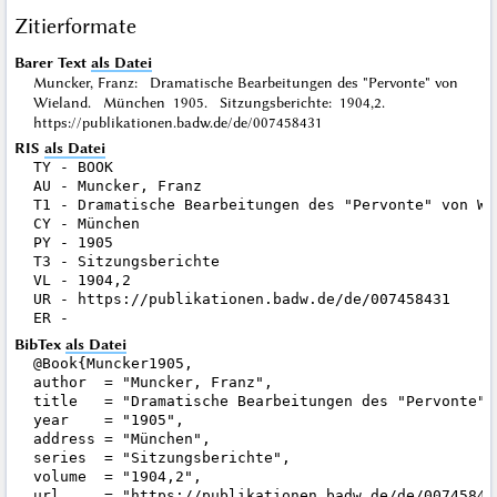
Zitierformate
Barer Text
als Datei
Muncker, Franz: Dramatische Bearbeitungen des "Pervonte" von
Wieland. München 1905. Sitzungsberichte: 1904,2.
https://publikationen.badw.de/de/007458431
RIS
als Datei
TY - BOOK

AU - Muncker, Franz

T1 - Dramatische Bearbeitungen des "Pervonte" von Wie
CY - München

PY - 1905

T3 - Sitzungsberichte

VL - 1904,2

UR - https://publikationen.badw.de/de/007458431

BibTex
als Datei
@Book{Muncker1905,

author  = "Muncker, Franz",

title   = "Dramatische Bearbeitungen des "Pervonte" v
year    = "1905",

address = "München",

series  = "Sitzungsberichte",

volume  = "1904,2",

url     = "https://publikationen.badw.de/de/007458431