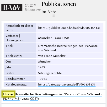
Publikationen
im Netz
☰
Permalink zu dieser
https://publikationen.badw.de/de/007458431
Seite
:
Verfasser |
Muncker
, Franz
DNB
Herausgeber
:
Titel
:
Dramatische Bearbeitungen des "Pervonte"
von Wieland
Titelzusatz
:
von Franz Muncker
Ort
:
München
Jahr
:
1905
Reihe
:
Sitzungsberichte
Bandnummer
:
1904,2
Katalogeintrag
:
https://gateway-bayern.de/BV007458431
Link ☛
Dramatische Bearbeitungen des "Pervonte" von Wieland
·
PDF · 5 MB
(
Lizenz
:
CC BY
)