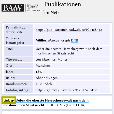
Publikationen
im Netz
☰
Permalink zu
https://publikationen.badw.de/de/007458412
dieser Seite
:
Verfasser |
Müller
, Marcus Joseph
DNB
Herausgeber
:
Titel
:
Ueber die oberste Herrschergewalt nach dem
moslimischen Staatsrecht
Titelzusatz
:
von Marc. Jos. Müller
Ort
:
München
Jahr
:
1847
Reihe
:
Abhandlungen
Bandnummer
:
4,12 : Abth. 3
Katalogeintrag
:
https://gateway-bayern.de/BV007458412
Link ☛
Ueber die oberste Herrschergewalt nach dem
moslimischen Staatsrecht
· PDF · 4 MB
(
Lizenz
:
CC BY
)