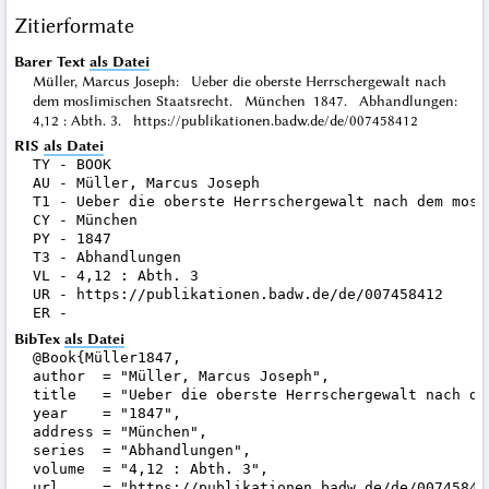
Zitierformate
Barer Text
als Datei
Müller, Marcus Joseph: Ueber die oberste Herrschergewalt nach
dem moslimischen Staatsrecht. München 1847. Abhandlungen:
4,12 : Abth. 3. https://publikationen.badw.de/de/007458412
RIS
als Datei
TY - BOOK

AU - Müller, Marcus Joseph

T1 - Ueber die oberste Herrschergewalt nach dem mosli
CY - München

PY - 1847

T3 - Abhandlungen

VL - 4,12 : Abth. 3

UR - https://publikationen.badw.de/de/007458412

BibTex
als Datei
@Book{Müller1847,

author  = "Müller, Marcus Joseph",

title   = "Ueber die oberste Herrschergewalt nach de
year    = "1847",

address = "München",

series  = "Abhandlungen",

volume  = "4,12 : Abth. 3",

url     = "https://publikationen.badw.de/de/007458412