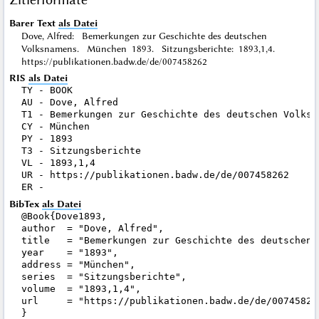
Barer Text
als Datei
Dove, Alfred: Bemerkungen zur Geschichte des deutschen
Volksnamens. München 1893. Sitzungsberichte: 1893,1,4.
https://publikationen.badw.de/de/007458262
RIS
als Datei
TY - BOOK

AU - Dove, Alfred

T1 - Bemerkungen zur Geschichte des deutschen Volksna
CY - München

PY - 1893

T3 - Sitzungsberichte

VL - 1893,1,4

UR - https://publikationen.badw.de/de/007458262

BibTex
als Datei
@Book{Dove1893,

author  = "Dove, Alfred",

title   = "Bemerkungen zur Geschichte des deutschen V
year    = "1893",

address = "München",

series  = "Sitzungsberichte",

volume  = "1893,1,4",

url     = "https://publikationen.badw.de/de/007458262