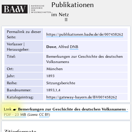
Publikationen
im Netz
☰
Permalink zu dieser
https://publikationen.badw.de/de/007458262
Seite
:
Verfasser |
Dove
, Alfred
DNB
Herausgeber
:
Titel
:
Bemerkungen zur Geschichte des deutschen
Volksnamens
Ort
:
München
Jahr
:
1893
Reihe
:
Sitzungsberichte
Bandnummer
:
1893,1,4
Katalogeintrag
:
https://gateway-bayern.de/BV007458262
Link ☛
Bemerkungen zur Geschichte des deutschen Volksnamens
·
PDF · 23 MB
(
Lizenz
:
CC BY
)
Zitierformate