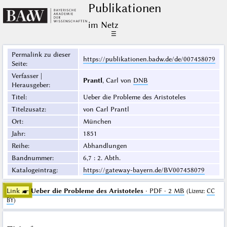
Publikationen
im Netz
☰
Permalink zu dieser
https://publikationen.badw.de/de/007458079
Seite
:
Verfasser |
Prantl
, Carl von
DNB
Herausgeber
:
Titel
:
Ueber die Probleme des Aristoteles
Titelzusatz
:
von Carl Prantl
Ort
:
München
Jahr
:
1851
Reihe
:
Abhandlungen
Bandnummer
:
6,7 : 2. Abth.
Katalogeintrag
:
https://gateway-bayern.de/BV007458079
Link ☛
Ueber die Probleme des Aristoteles
· PDF · 2 MB
(
Lizenz
:
CC
BY
)