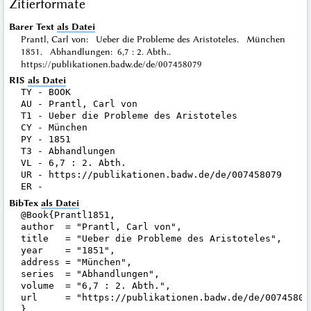
Zitierformate
Barer Text
als Datei
Prantl, Carl von: Ueber die Probleme des Aristoteles. München
1851. Abhandlungen: 6,7 : 2. Abth..
https://publikationen.badw.de/de/007458079
RIS
als Datei
TY - BOOK

AU - Prantl, Carl von

T1 - Ueber die Probleme des Aristoteles

CY - München

PY - 1851

T3 - Abhandlungen

VL - 6,7 : 2. Abth.

UR - https://publikationen.badw.de/de/007458079

BibTex
als Datei
@Book{Prantl1851,

author  = "Prantl, Carl von",

title   = "Ueber die Probleme des Aristoteles",

year    = "1851",

address = "München",

series  = "Abhandlungen",

volume  = "6,7 : 2. Abth.",

url     = "https://publikationen.badw.de/de/007458079