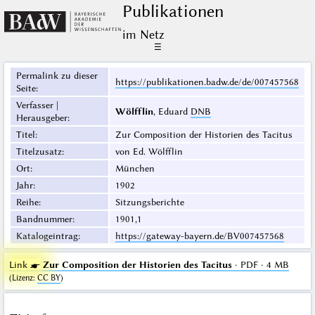
Publikationen
im Netz
☰
Permalink zu dieser
https://publikationen.badw.de/de/007457568
Seite
:
Verfasser |
Wölfflin
, Eduard
DNB
Herausgeber
:
Titel
:
Zur Composition der Historien des Tacitus
Titelzusatz
:
von Ed. Wölfflin
Ort
:
München
Jahr
:
1902
Reihe
:
Sitzungsberichte
Bandnummer
:
1901,1
Katalogeintrag
:
https://gateway-bayern.de/BV007457568
Link ☛
Zur Composition der Historien des Tacitus
· PDF · 4 MB
(
Lizenz
:
CC BY
)