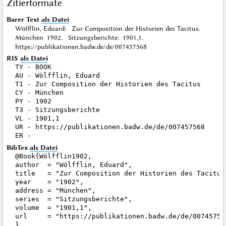
Zitierformate
Barer Text
als Datei
Wölfflin, Eduard: Zur Composition der Historien des Tacitus.
München 1902. Sitzungsberichte: 1901,1.
https://publikationen.badw.de/de/007457568
RIS
als Datei
TY - BOOK

AU - Wölfflin, Eduard

T1 - Zur Composition der Historien des Tacitus

CY - München

PY - 1902

T3 - Sitzungsberichte

VL - 1901,1

UR - https://publikationen.badw.de/de/007457568

BibTex
als Datei
@Book{Wölfflin1902,

author  = "Wölfflin, Eduard",

title   = "Zur Composition der Historien des Tacitus"
year    = "1902",

address = "München",

series  = "Sitzungsberichte",

volume  = "1901,1",

url     = "https://publikationen.badw.de/de/007457568