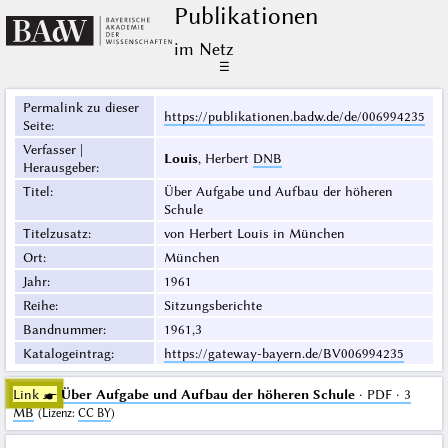
Publikationen
im Netz
☰
Permalink zu dieser
https://publikationen.badw.de/de/006994235
Seite
:
Verfasser |
Louis
, Herbert
DNB
Herausgeber
:
Titel
:
Über Aufgabe und Aufbau der höheren
Schule
Titelzusatz
:
von Herbert Louis in München
Ort
:
München
Jahr
:
1961
Reihe
:
Sitzungsberichte
Bandnummer
:
1961,3
Katalogeintrag
:
https://gateway-bayern.de/BV006994235
Link ☛
Über Aufgabe und Aufbau der höheren Schule
· PDF · 3
MB
(
Lizenz
:
CC BY
)