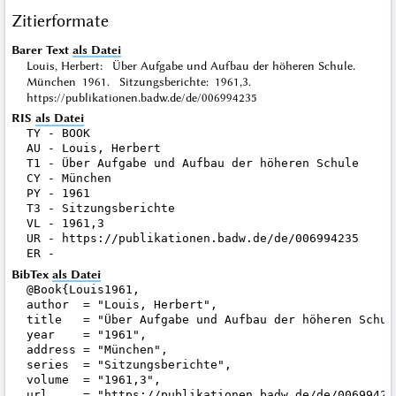
Zitierformate
Barer Text
als Datei
Louis, Herbert: Über Aufgabe und Aufbau der höheren Schule.
München 1961. Sitzungsberichte: 1961,3.
https://publikationen.badw.de/de/006994235
RIS
als Datei
TY - BOOK

AU - Louis, Herbert

T1 - Über Aufgabe und Aufbau der höheren Schule

CY - München

PY - 1961

T3 - Sitzungsberichte

VL - 1961,3

UR - https://publikationen.badw.de/de/006994235

BibTex
als Datei
@Book{Louis1961,

author  = "Louis, Herbert",

title   = "Über Aufgabe und Aufbau der höheren Schule
year    = "1961",

address = "München",

series  = "Sitzungsberichte",

volume  = "1961,3",

url     = "https://publikationen.badw.de/de/006994235