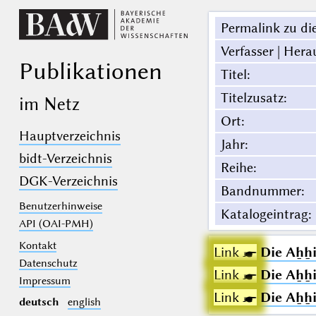
Permalink zu die
Verfasser | Hera
Publikationen
Titel
:
Titelzusatz
:
im Netz
Ort
:
Hauptverzeichnis
Jahr
:
bidt-Verzeichnis
Reihe
:
DGK-Verzeichnis
Bandnummer
:
Benutzerhinweise
Katalogeintrag
:
API (OAI-PMH)
Kontakt
Link ☛
Die Aẖẖ
Datenschutz
Link ☛
Die Aẖẖ
Impressum
Link ☛
Die Aẖẖ
deutsch
english