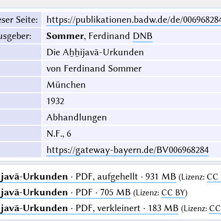
ser Seite
:
https://publikationen.badw.de/de/00696828
usgeber
:
Sommer
, Ferdinand
DNB
Die Aẖẖijavā-Urkunden
von Ferdinand Sommer
München
1932
Abhandlungen
N.F., 6
https://gateway-bayern.de/BV006968284
ijavā-Urkunden
· PDF, aufgehellt · 931 MB
(
Lizenz
:
CC 
ijavā-Urkunden
· PDF · 705 MB
(
Lizenz
:
CC BY
)
ijavā-Urkunden
· PDF, verkleinert · 183 MB
(
Lizenz
:
CC