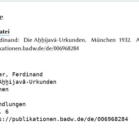
e
atei
rdinand: Die Aẖẖijavā-Urkunden. München 1932. A
ikationen.badw.de/de/006968284
er, Ferdinand

Aẖẖijavā-Urkunden

en

dlungen

 6

s://publikationen.badw.de/de/006968284
