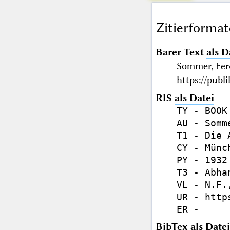
Zitierformat
Barer Text
als D
Sommer, Fe
https://publ
RIS
als Datei
TY - BOOK

AU - Somm
T1 - Die 
CY - Münch
PY - 1932

T3 - Abhan
VL - N.F.,
UR - http
BibTex
als Datei