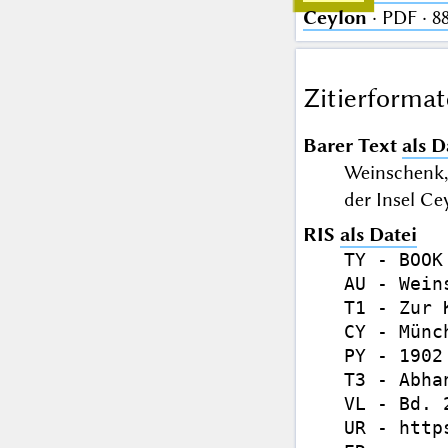
Ceylon
· PDF · 
Zitierformat
Barer Text
als D
Weinschenk, 
der Insel C
RIS
als Datei
TY - BOOK

AU - Wein
T1 - Zur 
CY - Münch
PY - 1902

T3 - Abhan
VL - Bd. 
UR - http