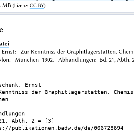
88 MB
(
Lizenz
:
CC BY
)
e
atei
Ernst: Zur Kenntniss der Graphitlagerstätten. Chemi
eylon. München 1902. Abhandlungen: Bd. 21, Abth. 2 
schenk, Ernst

Kenntniss der Graphitlagerstätten. Chemis
en

dlungen

21, Abth. 2 = [3]

s://publikationen.badw.de/de/006728694
