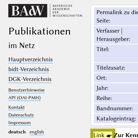
Permalink zu di
Seite
:
Publikationen
Verfasser |
Herausgeber
:
im Netz
Titel
:
Hauptverzeichnis
Titelzusatz
:
bidt-Verzeichnis
Ort
:
DGK-Verzeichnis
Jahr
:
Benutzerhinweise
Reihe
:
API (OAI-PMH)
Kontakt
Bandnummer
:
Datenschutz
Katalogeintrag
:
Impressum
deutsch
english
Link ☛
Zur Kenn