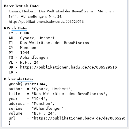
Barer Text
als Datei
Cysarz, Herbert: Das Welträtsel des Bewußtseins. München
1944. Abhandlungen: N.F., 24.
https://publikationen.badw.de/de/006529516
RIS
als Datei
TY - BOOK

AU - Cysarz, Herbert

T1 - Das Welträtsel des Bewußtseins

CY - München

PY - 1944

T3 - Abhandlungen

VL - N.F., 24

UR - https://publikationen.badw.de/de/006529516

BibTex
als Datei
@Book{Cysarz1944,

author  = "Cysarz, Herbert",

title   = "Das Welträtsel des Bewußtseins",

year    = "1944",

address = "München",

series  = "Abhandlungen",

volume  = "N.F., 24",

url     = "https://publikationen.badw.de/de/006529516