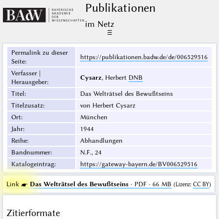
Publikationen
im Netz
☰
Permalink zu dieser
https://publikationen.badw.de/de/006529516
Seite
:
Verfasser |
Cysarz
, Herbert
DNB
Herausgeber
:
Titel
:
Das Welträtsel des Bewußtseins
Titelzusatz
:
von Herbert Cysarz
Ort
:
München
Jahr
:
1944
Reihe
:
Abhandlungen
Bandnummer
:
N.F., 24
Katalogeintrag
:
https://gateway-bayern.de/BV006529516
Link ☛
Das Welträtsel des Bewußtseins
· PDF · 66 MB
(
Lizenz
:
CC BY
)
Zitierformate