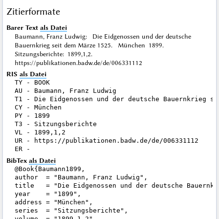
Zitierformate
Barer Text
als Datei
Baumann, Franz Ludwig: Die Eidgenossen und der deutsche
Bauernkrieg seit dem Märze 1525. München 1899.
Sitzungsberichte: 1899,1,2.
https://publikationen.badw.de/de/006331112
RIS
als Datei
TY - BOOK

AU - Baumann, Franz Ludwig

T1 - Die Eidgenossen und der deutsche Bauernkrieg sei
CY - München

PY - 1899

T3 - Sitzungsberichte

VL - 1899,1,2

UR - https://publikationen.badw.de/de/006331112

BibTex
als Datei
@Book{Baumann1899,

author  = "Baumann, Franz Ludwig",

title   = "Die Eidgenossen und der deutsche Bauernkr
year    = "1899",

address = "München",

series  = "Sitzungsberichte",

volume  = "1899,1,2",
