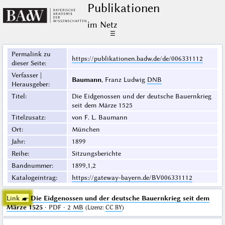
Publikationen
im Netz
☰
Permalink zu
https://publikationen.badw.de/de/006331112
dieser Seite
:
Verfasser |
Baumann
, Franz Ludwig
DNB
Herausgeber
:
Titel
:
Die Eidgenossen und der deutsche Bauernkrieg
seit dem Märze 1525
Titelzusatz
:
von F. L. Baumann
Ort
:
München
Jahr
:
1899
Reihe
:
Sitzungsberichte
Bandnummer
:
1899,1,2
Katalogeintrag
:
https://gateway-bayern.de/BV006331112
Link ☛
Die Eidgenossen und der deutsche Bauernkrieg seit dem
Märze 1525
· PDF · 2 MB
(
Lizenz
:
CC BY
)