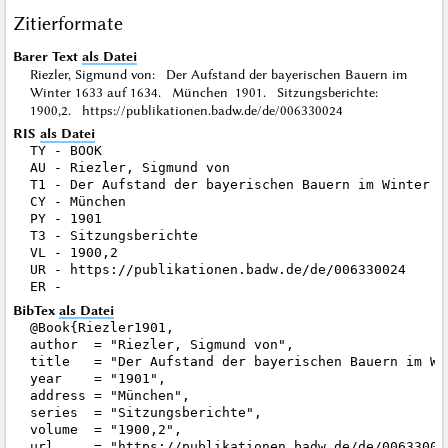
Zitierformate
Barer Text
als Datei
Riezler, Sigmund von: Der Aufstand der bayerischen Bauern im
Winter 1633 auf 1634. München 1901. Sitzungsberichte:
1900,2. https://publikationen.badw.de/de/006330024
RIS
als Datei
TY - BOOK

AU - Riezler, Sigmund von

T1 - Der Aufstand der bayerischen Bauern im Winter 16
CY - München

PY - 1901

T3 - Sitzungsberichte

VL - 1900,2

UR - https://publikationen.badw.de/de/006330024

BibTex
als Datei
@Book{Riezler1901,

author  = "Riezler, Sigmund von",

title   = "Der Aufstand der bayerischen Bauern im Win
year    = "1901",

address = "München",

series  = "Sitzungsberichte",

volume  = "1900,2",

url     = "https://publikationen.badw.de/de/006330024