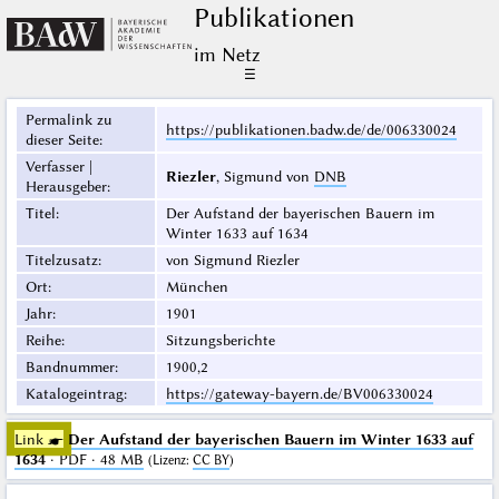
Publikationen
im Netz
☰
Permalink zu
https://publikationen.badw.de/de/006330024
dieser Seite
:
Verfasser |
Riezler
, Sigmund von
DNB
Herausgeber
:
Titel
:
Der Aufstand der bayerischen Bauern im
Winter 1633 auf 1634
Titelzusatz
:
von Sigmund Riezler
Ort
:
München
Jahr
:
1901
Reihe
:
Sitzungsberichte
Bandnummer
:
1900,2
Katalogeintrag
:
https://gateway-bayern.de/BV006330024
Link ☛
Der Aufstand der bayerischen Bauern im Winter 1633 auf
1634
· PDF · 48 MB
(
Lizenz
:
CC BY
)