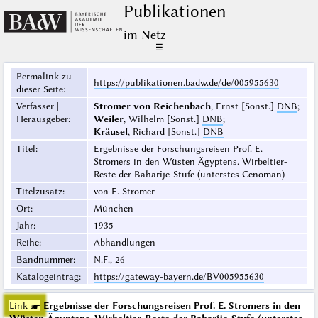
Publikationen
im Netz
☰
Permalink zu
https://publikationen.badw.de/de/005955630
dieser Seite
:
Verfasser |
Stromer von Reichenbach
, Ernst [Sonst.]
DNB
;
Herausgeber
:
Weiler
, Wilhelm [Sonst.]
DNB
;
Kräusel
, Richard [Sonst.]
DNB
Titel
:
Ergebnisse der Forschungsreisen Prof. E.
Stromers in den Wüsten Ägyptens. Wirbeltier-
Reste der Baharîje-Stufe (unterstes Cenoman)
Titelzusatz
:
von E. Stromer
Ort
:
München
Jahr
:
1935
Reihe
:
Abhandlungen
Bandnummer
:
N.F., 26
Katalogeintrag
:
https://gateway-bayern.de/BV005955630
Link ☛
Ergebnisse der Forschungsreisen Prof. E. Stromers in den