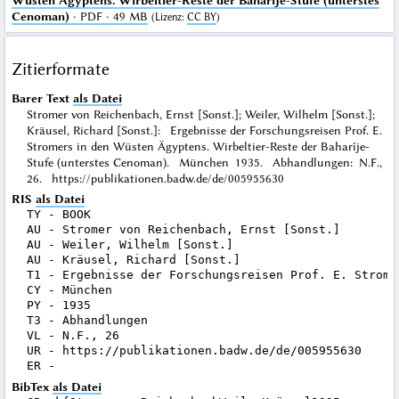
Wüsten Ägyptens. Wirbeltier-Reste der Baharîje-Stufe (unterstes
Cenoman)
· PDF · 49 MB
(
Lizenz
:
CC BY
)
Zitierformate
Barer Text
als Datei
Stromer von Reichenbach, Ernst [Sonst.]; Weiler, Wilhelm [Sonst.];
Kräusel, Richard [Sonst.]: Ergebnisse der Forschungsreisen Prof. E.
Stromers in den Wüsten Ägyptens. Wirbeltier-Reste der Baharîje-
Stufe (unterstes Cenoman). München 1935. Abhandlungen: N.F.,
26. https://publikationen.badw.de/de/005955630
RIS
als Datei
TY - BOOK

AU - Stromer von Reichenbach, Ernst [Sonst.]

AU - Weiler, Wilhelm [Sonst.]

AU - Kräusel, Richard [Sonst.]

T1 - Ergebnisse der Forschungsreisen Prof. E. Strome
CY - München

PY - 1935

T3 - Abhandlungen

VL - N.F., 26

UR - https://publikationen.badw.de/de/005955630

BibTex
als Datei