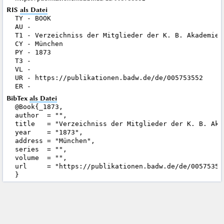
RIS
als Datei
TY - BOOK

AU - 

T1 - Verzeichniss der Mitglieder der K. B. Akademie d
CY - München

PY - 1873

T3 - 

VL - 

UR - https://publikationen.badw.de/de/005753552

BibTex
als Datei
@Book{_1873,

author  = "",

title   = "Verzeichniss der Mitglieder der K. B. Aka
year    = "1873",

address = "München",

series  = "",

volume  = "",

url     = "https://publikationen.badw.de/de/005753552