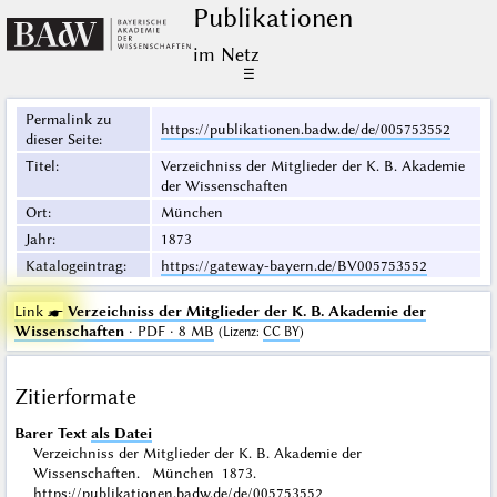
Publikationen
im Netz
☰
Permalink zu
https://publikationen.badw.de/de/005753552
dieser Seite
:
Titel
:
Verzeichniss der Mitglieder der K. B. Akademie
der Wissenschaften
Ort
:
München
Jahr
:
1873
Katalogeintrag
:
https://gateway-bayern.de/BV005753552
Link ☛
Verzeichniss der Mitglieder der K. B. Akademie der
Wissenschaften
· PDF · 8 MB
(
Lizenz
:
CC BY
)
Zitierformate
Barer Text
als Datei
Verzeichniss der Mitglieder der K. B. Akademie der
Wissenschaften. München 1873.
https://publikationen.badw.de/de/005753552