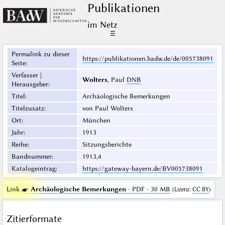
Publikationen
im Netz
☰
Permalink zu dieser
https://publikationen.badw.de/de/005738091
Seite
:
Verfasser |
Wolters
, Paul
DNB
Herausgeber
:
Titel
:
Archäologische Bemerkungen
Titelzusatz
:
von Paul Wolters
Ort
:
München
Jahr
:
1913
Reihe
:
Sitzungsberichte
Bandnummer
:
1913,4
Katalogeintrag
:
https://gateway-bayern.de/BV005738091
Link ☛
Archäologische Bemerkungen
· PDF · 30 MB
(
Lizenz
:
CC BY
)
Zitierformate