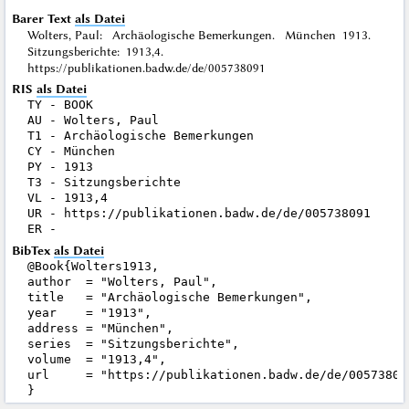
Barer Text
als Datei
Wolters, Paul: Archäologische Bemerkungen. München 1913.
Sitzungsberichte: 1913,4.
https://publikationen.badw.de/de/005738091
RIS
als Datei
TY - BOOK

AU - Wolters, Paul

T1 - Archäologische Bemerkungen

CY - München

PY - 1913

T3 - Sitzungsberichte

VL - 1913,4

UR - https://publikationen.badw.de/de/005738091

BibTex
als Datei
@Book{Wolters1913,

author  = "Wolters, Paul",

title   = "Archäologische Bemerkungen",

year    = "1913",

address = "München",

series  = "Sitzungsberichte",

volume  = "1913,4",

url     = "https://publikationen.badw.de/de/005738091