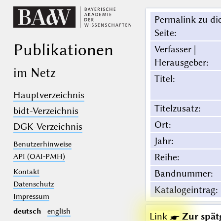
Permalink zu di
Seite
:
Publikationen
Verfasser |
Herausgeber
:
im Netz
Titel
:
Hauptverzeichnis
Titelzusatz
:
bidt-Verzeichnis
Ort
:
DGK-Verzeichnis
Jahr
:
Benutzerhinweise
Reihe
:
API (OAI-PMH)
Kontakt
Bandnummer
:
Datenschutz
Katalogeintrag
:
Impressum
deutsch
english
Link ☛
Zur spät