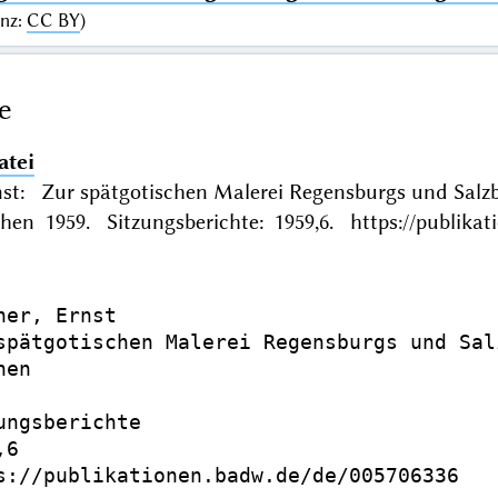
enz
:
CC BY
)
e
atei
nst: Zur spätgotischen Malerei Regensburgs und Salzb
en 1959. Sitzungsberichte: 1959,6. https://publikat
ner, Ernst

spätgotischen Malerei Regensburgs und Sal
en

ungsberichte

6

s://publikationen.badw.de/de/005706336
