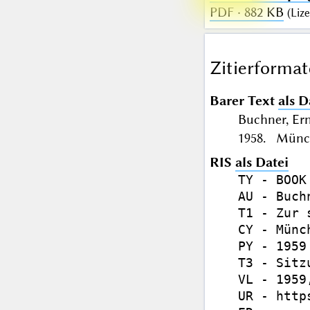
PDF · 882 KB
(
Liz
Zitierformat
Barer Text
als D
Buchner, Er
1958. Münch
RIS
als Datei
TY - BOOK

AU - Buch
T1 - Zur 
CY - Münch
PY - 1959

T3 - Sitz
VL - 1959,
UR - http