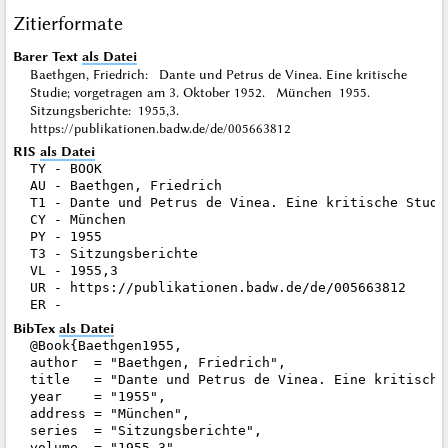
Zitierformate
Barer Text
als Datei
Baethgen, Friedrich: Dante und Petrus de Vinea. Eine kritische
Studie; vorgetragen am 3. Oktober 1952. München 1955.
Sitzungsberichte: 1955,3.
https://publikationen.badw.de/de/005663812
RIS
als Datei
TY - BOOK

AU - Baethgen, Friedrich

T1 - Dante und Petrus de Vinea. Eine kritische Studi
CY - München

PY - 1955

T3 - Sitzungsberichte

VL - 1955,3

UR - https://publikationen.badw.de/de/005663812

BibTex
als Datei
@Book{Baethgen1955,

author  = "Baethgen, Friedrich",

title   = "Dante und Petrus de Vinea. Eine kritische
year    = "1955",

address = "München",

series  = "Sitzungsberichte",

volume  = "1955,3",
