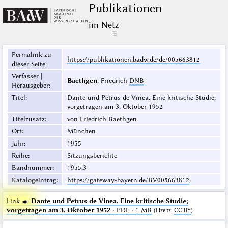
Publikationen
im Netz
☰
Permalink zu
https://publikationen.badw.de/de/005663812
dieser Seite
:
Verfasser |
Baethgen
, Friedrich
DNB
Herausgeber
:
Titel
:
Dante und Petrus de Vinea. Eine kritische Studie;
vorgetragen am 3. Oktober 1952
Titelzusatz
:
von Friedrich Baethgen
Ort
:
München
Jahr
:
1955
Reihe
:
Sitzungsberichte
Bandnummer
:
1955,3
Katalogeintrag
:
https://gateway-bayern.de/BV005663812
Link ☛
Dante und Petrus de Vinea. Eine kritische Studie;
vorgetragen am 3. Oktober 1952
· PDF · 1 MB
(
Lizenz
:
CC BY
)