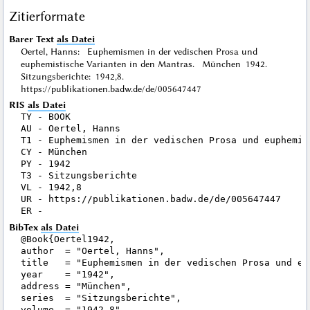
Zitierformate
Barer Text
als Datei
Oertel, Hanns: Euphemismen in der vedischen Prosa und
euphemistische Varianten in den Mantras. München 1942.
Sitzungsberichte: 1942,8.
https://publikationen.badw.de/de/005647447
RIS
als Datei
TY - BOOK

AU - Oertel, Hanns

T1 - Euphemismen in der vedischen Prosa und euphemis
CY - München

PY - 1942

T3 - Sitzungsberichte

VL - 1942,8

UR - https://publikationen.badw.de/de/005647447

BibTex
als Datei
@Book{Oertel1942,

author  = "Oertel, Hanns",

title   = "Euphemismen in der vedischen Prosa und eu
year    = "1942",

address = "München",

series  = "Sitzungsberichte",

volume  = "1942,8",
