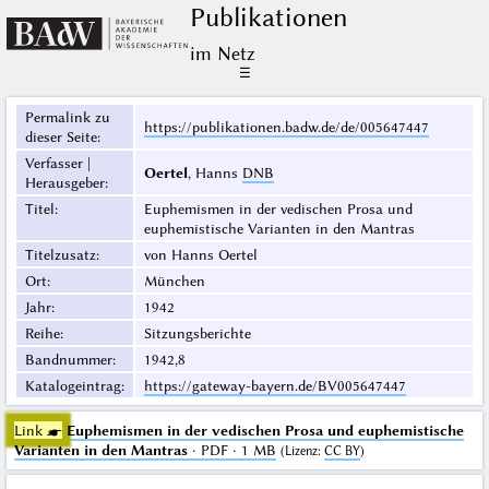
Publikationen
im Netz
☰
Permalink zu
https://publikationen.badw.de/de/005647447
dieser Seite
:
Verfasser |
Oertel
, Hanns
DNB
Herausgeber
:
Titel
:
Euphemismen in der vedischen Prosa und
euphemistische Varianten in den Mantras
Titelzusatz
:
von Hanns Oertel
Ort
:
München
Jahr
:
1942
Reihe
:
Sitzungsberichte
Bandnummer
:
1942,8
Katalogeintrag
:
https://gateway-bayern.de/BV005647447
Link ☛
Euphemismen in der vedischen Prosa und euphemistische
Varianten in den Mantras
· PDF · 1 MB
(
Lizenz
:
CC BY
)