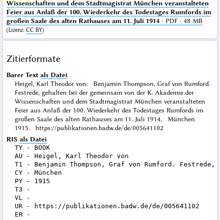
Wissenschaften und dem Stadtmagistrat München veranstalteten
Feier aus Anlaß der 100. Wiederkehr des Todestages Rumfords im
großen Saale des alten Rathauses am 11. Juli 1914
· PDF · 48 MB
(
Lizenz
:
CC BY
)
Zitierformate
Barer Text
als Datei
Heigel, Karl Theodor von: Benjamin Thompson, Graf von Rumford.
Festrede, gehalten bei der gemeinsam von der K. Akademie der
Wissenschaften und dem Stadtmagistrat München veranstalteten
Feier aus Anlaß der 100. Wiederkehr des Todestages Rumfords im
großen Saale des alten Rathauses am 11. Juli 1914. München
1915. https://publikationen.badw.de/de/005641102
RIS
als Datei
TY - BOOK

AU - Heigel, Karl Theodor von

T1 - Benjamin Thompson, Graf von Rumford. Festrede, 
CY - München

PY - 1915

T3 - 

VL - 

UR - https://publikationen.badw.de/de/005641102
