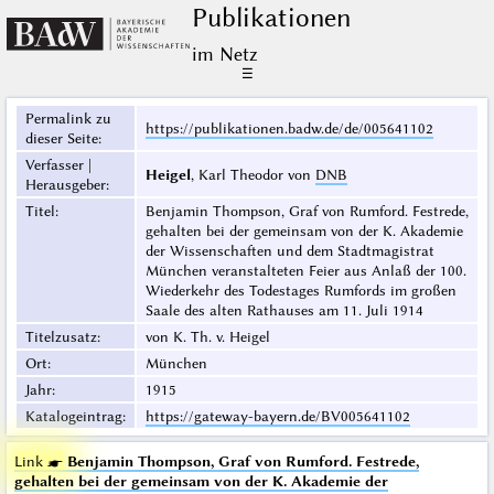
Publikationen
im Netz
☰
Permalink zu
https://publikationen.badw.de/de/005641102
dieser Seite
:
Verfasser |
Heigel
, Karl Theodor von
DNB
Herausgeber
:
Titel
:
Benjamin Thompson, Graf von Rumford. Festrede,
gehalten bei der gemeinsam von der K. Akademie
der Wissenschaften und dem Stadtmagistrat
München veranstalteten Feier aus Anlaß der 100.
Wiederkehr des Todestages Rumfords im großen
Saale des alten Rathauses am 11. Juli 1914
Titelzusatz
:
von K. Th. v. Heigel
Ort
:
München
Jahr
:
1915
Katalogeintrag
:
https://gateway-bayern.de/BV005641102
Link ☛
Benjamin Thompson, Graf von Rumford. Festrede,
gehalten bei der gemeinsam von der K. Akademie der