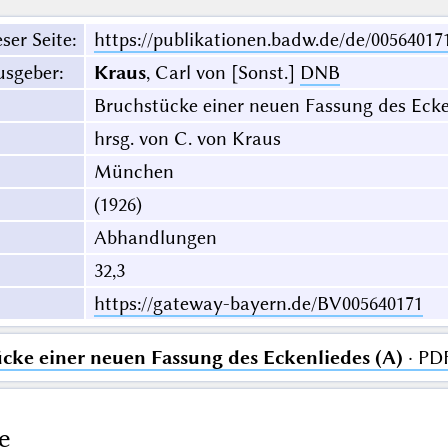
ser Seite
:
https://publikationen.badw.de/de/00564017
usgeber
:
Kraus
, Carl von [Sonst.]
DNB
Bruchstücke einer neuen Fassung des Ecke
hrsg. von C. von Kraus
München
(1926)
Abhandlungen
32,3
https://gateway-bayern.de/BV005640171
cke einer neuen Fassung des Eckenliedes (A)
· PD
e