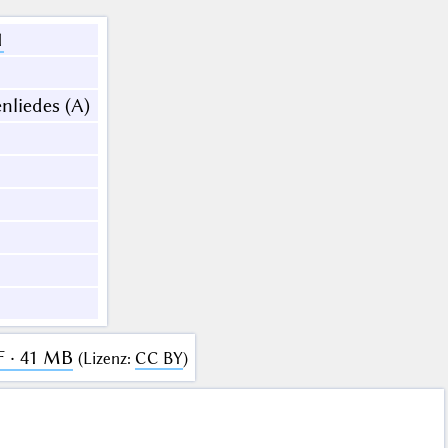
1
nliedes (A)
F · 41 MB
(
Lizenz
:
CC BY
)