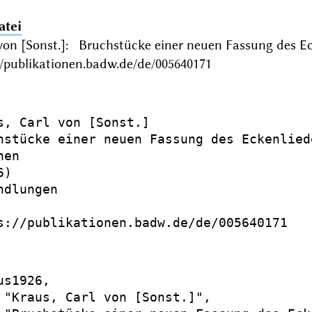
atei
 von [Sonst.]: Bruchstücke einer neuen Fassung des
//publikationen.badw.de/de/005640171
s, Carl von [Sonst.]

hstücke einer neuen Fassung des Eckenliede
en

)

dlungen

s://publikationen.badw.de/de/005640171

s1926,

 "Kraus, Carl von [Sonst.]",
