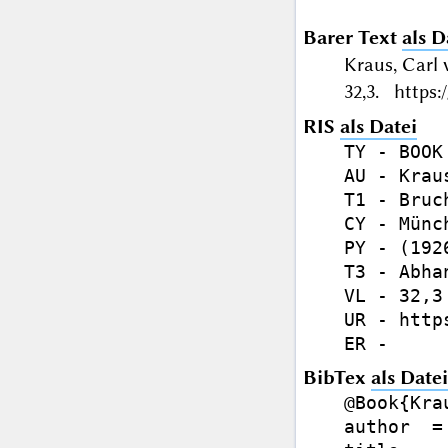
Barer Text
als D
Kraus, Carl
32,3. https:
RIS
als Datei
TY - BOOK

AU - Krau
T1 - Bruc
CY - Münch
PY - (1926
T3 - Abhan
VL - 32,3

UR - http
BibTex
als Datei
@Book{Krau
author  =