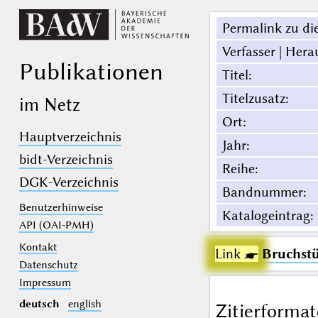
Permalink zu die
Verfasser | Hera
Publikationen
Titel
:
Titelzusatz
:
im Netz
Ort
:
Hauptverzeichnis
Jahr
:
bidt-Verzeichnis
Reihe
:
DGK-Verzeichnis
Bandnummer
:
Benutzerhinweise
Katalogeintrag
:
API (OAI-PMH)
Kontakt
Link ☛
Bruchstü
Datenschutz
Impressum
deutsch
english
Zitierformat