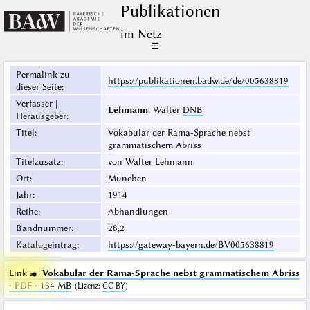
Publikationen
im Netz
☰
Permalink zu
https://publikationen.badw.de/de/005638819
dieser Seite
:
Verfasser |
Lehmann
, Walter
DNB
Herausgeber
:
Titel
:
Vokabular der Rama-Sprache nebst
grammatischem Abriss
Titelzusatz
:
von Walter Lehmann
Ort
:
München
Jahr
:
1914
Reihe
:
Abhandlungen
Bandnummer
:
28,2
Katalogeintrag
:
https://gateway-bayern.de/BV005638819
Link ☛
Vokabular der Rama-Sprache nebst grammatischem Abriss
· PDF · 134 MB
(
Lizenz
:
CC BY
)