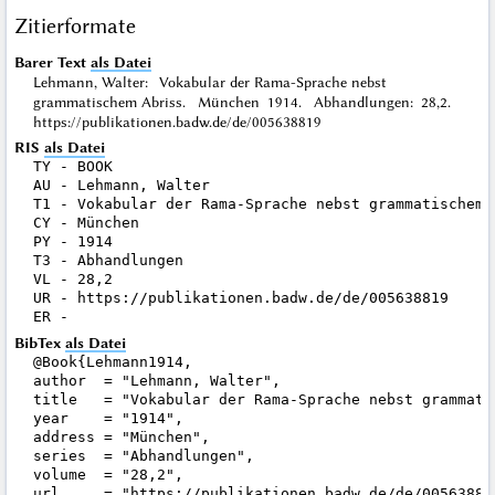
Zitierformate
Barer Text
als Datei
Lehmann, Walter: Vokabular der Rama-Sprache nebst
grammatischem Abriss. München 1914. Abhandlungen: 28,2.
https://publikationen.badw.de/de/005638819
RIS
als Datei
TY - BOOK

AU - Lehmann, Walter

T1 - Vokabular der Rama-Sprache nebst grammatischem A
CY - München

PY - 1914

T3 - Abhandlungen

VL - 28,2

UR - https://publikationen.badw.de/de/005638819

BibTex
als Datei
@Book{Lehmann1914,

author  = "Lehmann, Walter",

title   = "Vokabular der Rama-Sprache nebst grammatis
year    = "1914",

address = "München",

series  = "Abhandlungen",

volume  = "28,2",

url     = "https://publikationen.badw.de/de/005638819