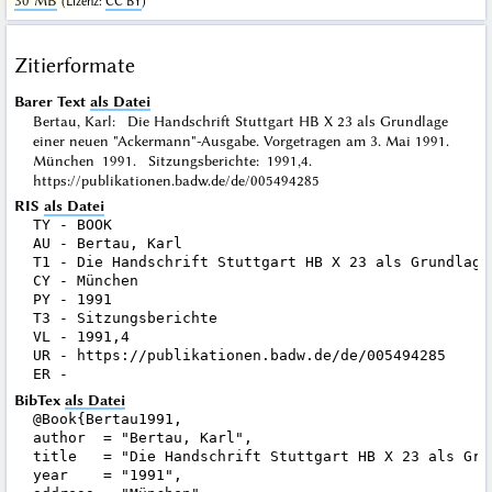
30 MB
(
Lizenz
:
CC BY
)
Zitierformate
Barer Text
als Datei
Bertau, Karl: Die Handschrift Stuttgart HB X 23 als Grundlage
einer neuen "Ackermann"-Ausgabe. Vorgetragen am 3. Mai 1991.
München 1991. Sitzungsberichte: 1991,4.
https://publikationen.badw.de/de/005494285
RIS
als Datei
TY - BOOK

AU - Bertau, Karl

T1 - Die Handschrift Stuttgart HB X 23 als Grundlage
CY - München

PY - 1991

T3 - Sitzungsberichte

VL - 1991,4

UR - https://publikationen.badw.de/de/005494285

BibTex
als Datei
@Book{Bertau1991,

author  = "Bertau, Karl",

title   = "Die Handschrift Stuttgart HB X 23 als Gru
year    = "1991",
