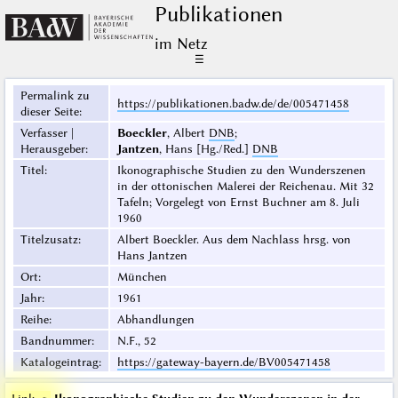
Publikationen
im Netz
☰
Permalink zu
https://publikationen.badw.de/de/005471458
dieser Seite
:
Verfasser |
Boeckler
, Albert
DNB
;
Herausgeber
:
Jantzen
, Hans [Hg./Red.]
DNB
Titel
:
Ikonographische Studien zu den Wunderszenen
in der ottonischen Malerei der Reichenau. Mit 32
Tafeln; Vorgelegt von Ernst Buchner am 8. Juli
1960
Titelzusatz
:
Albert Boeckler. Aus dem Nachlass hrsg. von
Hans Jantzen
Ort
:
München
Jahr
:
1961
Reihe
:
Abhandlungen
Bandnummer
:
N.F., 52
Katalogeintrag
:
https://gateway-bayern.de/BV005471458