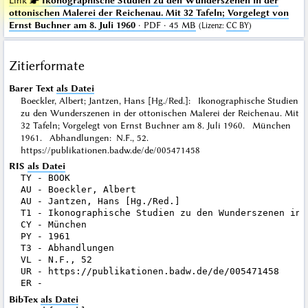
Link ☛
Ikonographische Studien zu den Wunderszenen in der
ottonischen Malerei der Reichenau. Mit 32 Tafeln; Vorgelegt von
Ernst Buchner am 8. Juli 1960
· PDF · 45 MB
(
Lizenz
:
CC BY
)
Zitierformate
Barer Text
als Datei
Boeckler, Albert; Jantzen, Hans [Hg./Red.]: Ikonographische Studien
zu den Wunderszenen in der ottonischen Malerei der Reichenau. Mit
32 Tafeln; Vorgelegt von Ernst Buchner am 8. Juli 1960. München
1961. Abhandlungen: N.F., 52.
https://publikationen.badw.de/de/005471458
RIS
als Datei
TY - BOOK

AU - Boeckler, Albert

AU - Jantzen, Hans [Hg./Red.]

T1 - Ikonographische Studien zu den Wunderszenen in 
CY - München

PY - 1961

T3 - Abhandlungen

VL - N.F., 52

UR - https://publikationen.badw.de/de/005471458

BibTex
als Datei