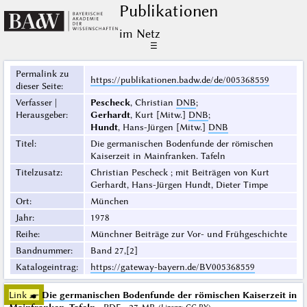
Publikationen
im Netz
☰
Permalink zu
https://publikationen.badw.de/de/005368559
dieser Seite
:
Verfasser |
Pescheck
, Christian
DNB
;
Herausgeber
:
Gerhardt
, Kurt [Mitw.]
DNB
;
Hundt
, Hans-Jürgen [Mitw.]
DNB
Titel
:
Die germanischen Bodenfunde der römischen
Kaiserzeit in Mainfranken. Tafeln
Titelzusatz
:
Christian Pescheck ; mit Beiträgen von Kurt
Gerhardt, Hans-Jürgen Hundt, Dieter Timpe
Ort
:
München
Jahr
:
1978
Reihe
:
Münchner Beiträge zur Vor- und Frühgeschichte
Bandnummer
:
Band 27,[2]
Katalogeintrag
:
https://gateway-bayern.de/BV005368559
Link ☛
Die germanischen Bodenfunde der römischen Kaiserzeit in