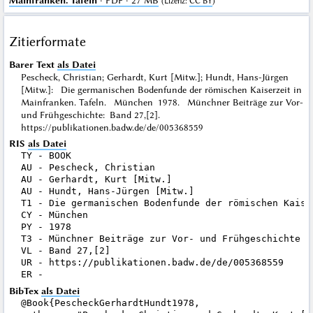
Mainfranken. Tafeln
· PDF · 27 MB
(
Lizenz
:
CC BY
)
Zitierformate
Barer Text
als Datei
Pescheck, Christian; Gerhardt, Kurt [Mitw.]; Hundt, Hans-Jürgen
[Mitw.]: Die germanischen Bodenfunde der römischen Kaiserzeit in
Mainfranken. Tafeln. München 1978. Münchner Beiträge zur Vor-
und Frühgeschichte: Band 27,[2].
https://publikationen.badw.de/de/005368559
RIS
als Datei
TY - BOOK

AU - Pescheck, Christian

AU - Gerhardt, Kurt [Mitw.]

AU - Hundt, Hans-Jürgen [Mitw.]

T1 - Die germanischen Bodenfunde der römischen Kaise
CY - München

PY - 1978

T3 - Münchner Beiträge zur Vor- und Frühgeschichte

VL - Band 27,[2]

UR - https://publikationen.badw.de/de/005368559

BibTex
als Datei
@Book{PescheckGerhardtHundt1978,
