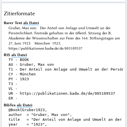
Zitierformate
Barer Text
als Datei
Gruber, Max von: Der Anteil von Anlage und Umwelt an der
Persönlichkeit. Festrede gehalten in der öffentl. Sitzung der B.
Akademie der Wissenschaften zur Feier des 164. Stiftungstages am
27. Juni 1923. München 1923.
https://publikationen.badw.de/de/005109537
RIS
als Datei
TY - BOOK

AU - Gruber, Max von

T1 - Der Anteil von Anlage und Umwelt an der Persönl
CY - München

PY - 1923

T3 - 

VL - 

UR - https://publikationen.badw.de/de/005109537

BibTex
als Datei
@Book{Gruber1923,

author  = "Gruber, Max von",

title   = "Der Anteil von Anlage und Umwelt an der P
year    = "1923",
