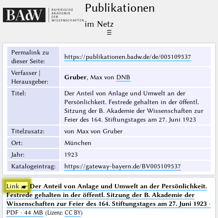
Publikationen
im Netz
☰
Permalink zu
https://publikationen.badw.de/de/005109537
dieser Seite
:
Verfasser |
Gruber
, Max von
DNB
Herausgeber
:
Titel
:
Der Anteil von Anlage und Umwelt an der
Persönlichkeit. Festrede gehalten in der öffentl.
Sitzung der B. Akademie der Wissenschaften zur
Feier des 164. Stiftungstages am 27. Juni 1923
Titelzusatz
:
von Max von Gruber
Ort
:
München
Jahr
:
1923
Katalogeintrag
:
https://gateway-bayern.de/BV005109537
Link ☛
Der Anteil von Anlage und Umwelt an der Persönlichkeit.
Festrede gehalten in der öffentl. Sitzung der B. Akademie der
Wissenschaften zur Feier des 164. Stiftungstages am 27. Juni 1923
·
PDF · 44 MB
(
Lizenz
:
CC BY
)