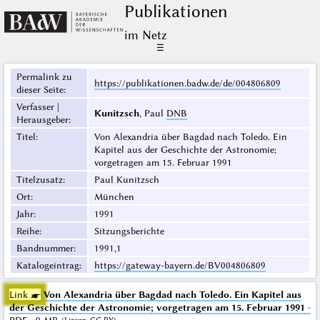
Publikationen
im Netz
☰
Permalink zu
https://publikationen.badw.de/de/004806809
dieser Seite
:
Verfasser |
Kunitzsch
, Paul
DNB
Herausgeber
:
Titel
:
Von Alexandria über Bagdad nach Toledo. Ein
Kapitel aus der Geschichte der Astronomie;
vorgetragen am 15. Februar 1991
Titelzusatz
:
Paul Kunitzsch
Ort
:
München
Jahr
:
1991
Reihe
:
Sitzungsberichte
Bandnummer
:
1991,1
Katalogeintrag
:
https://gateway-bayern.de/BV004806809
Link ☛
Von Alexandria über Bagdad nach Toledo. Ein Kapitel aus
der Geschichte der Astronomie; vorgetragen am 15. Februar 1991
·