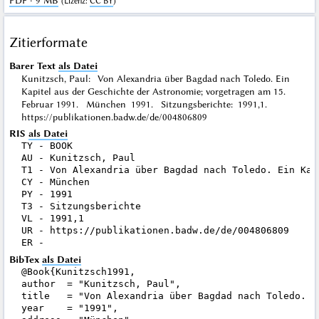
PDF · 9 MB
(
Lizenz
:
CC BY
)
Zitierformate
Barer Text
als Datei
Kunitzsch, Paul: Von Alexandria über Bagdad nach Toledo. Ein
Kapitel aus der Geschichte der Astronomie; vorgetragen am 15.
Februar 1991. München 1991. Sitzungsberichte: 1991,1.
https://publikationen.badw.de/de/004806809
RIS
als Datei
TY - BOOK

AU - Kunitzsch, Paul

T1 - Von Alexandria über Bagdad nach Toledo. Ein Kap
CY - München

PY - 1991

T3 - Sitzungsberichte

VL - 1991,1

UR - https://publikationen.badw.de/de/004806809

BibTex
als Datei
@Book{Kunitzsch1991,

author  = "Kunitzsch, Paul",

title   = "Von Alexandria über Bagdad nach Toledo. E
year    = "1991",
