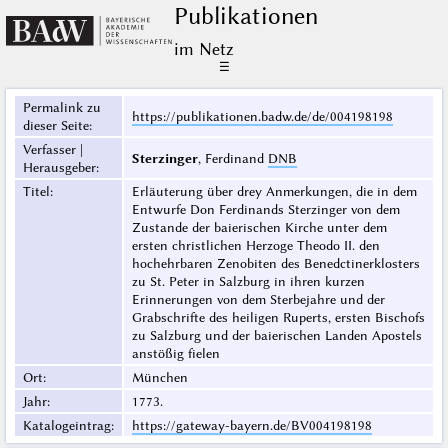
Publikationen
im Netz
☰
Permalink zu
https://publikationen.badw.de/de/004198198
dieser Seite
:
Verfasser |
Sterzinger
, Ferdinand
DNB
Herausgeber
:
Titel
:
Erläuterung über drey Anmerkungen, die in dem
Entwurfe Don Ferdinands Sterzinger von dem
Zustande der baierischen Kirche unter dem
ersten christlichen Herzoge Theodo II. den
hochehrbaren Zenobiten des Benedctinerklosters
zu St. Peter in Salzburg in ihren kurzen
Erinnerungen von dem Sterbejahre und der
Grabschrifte des heiligen Ruperts, ersten Bischofs
zu Salzburg und der baierischen Landen Apostels
anstößig fielen
Ort
:
München
Jahr
:
1773.
Katalogeintrag
:
https://gateway-bayern.de/BV004198198