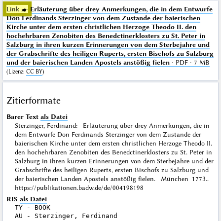
Link ☛
Erläuterung über drey Anmerkungen, die in dem Entwurfe
Don Ferdinands Sterzinger von dem Zustande der baierischen
Kirche unter dem ersten christlichen Herzoge Theodo II. den
hochehrbaren Zenobiten des Benedctinerklosters zu St. Peter in
Salzburg in ihren kurzen Erinnerungen von dem Sterbejahre und
der Grabschrifte des heiligen Ruperts, ersten Bischofs zu Salzburg
und der baierischen Landen Apostels anstößig fielen
· PDF · 7 MB
(
Lizenz
:
CC BY
)
Zitierformate
Barer Text
als Datei
Sterzinger, Ferdinand: Erläuterung über drey Anmerkungen, die in
dem Entwurfe Don Ferdinands Sterzinger von dem Zustande der
baierischen Kirche unter dem ersten christlichen Herzoge Theodo II.
den hochehrbaren Zenobiten des Benedctinerklosters zu St. Peter in
Salzburg in ihren kurzen Erinnerungen von dem Sterbejahre und der
Grabschrifte des heiligen Ruperts, ersten Bischofs zu Salzburg und
der baierischen Landen Apostels anstößig fielen. München 1773..
https://publikationen.badw.de/de/004198198
RIS
als Datei
TY - BOOK

AU - Sterzinger, Ferdinand
