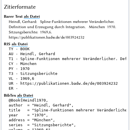
Zitierformate
Barer Text
als Datei
Heindl, Gerhard: Spline-Funktionen mehrerer Veränderlicher.
Definition und Erzeugung durch Integration. München 1970.
Sitzungsberichte: 1969,6.
https://publikationen.badw.de/de/003924232
RIS
als Datei
TY - BOOK

AU - Heindl, Gerhard

T1 - Spline-Funktionen mehrerer Veränderlicher. Defi
CY - München

PY - 1970

T3 - Sitzungsberichte

VL - 1969,6

UR - https://publikationen.badw.de/de/003924232

BibTex
als Datei
@Book{Heindl1970,

author  = "Heindl, Gerhard",

title   = "Spline-Funktionen mehrerer Veränderlicher
year    = "1970",

address = "München",

series  = "Sitzungsberichte",

volume  = "1969,6",
