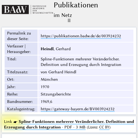
Publikationen
im Netz
☰
Permalink zu
https://publikationen.badw.de/de/003924232
dieser Seite
:
Verfasser |
Heindl
, Gerhard
Herausgeber
:
Titel
:
Spline-Funktionen mehrerer Veränderlicher.
Definition und Erzeugung durch Integration
Titelzusatz
:
von Gerhard Heindl
Ort
:
München
Jahr
:
1970
Reihe
:
Sitzungsberichte
Bandnummer
:
1969,6
Katalogeintrag
:
https://gateway-bayern.de/BV003924232
Link ☛
Spline-Funktionen mehrerer Veränderlicher. Definition und
Erzeugung durch Integration
· PDF · 3 MB
(
Lizenz
:
CC BY
)