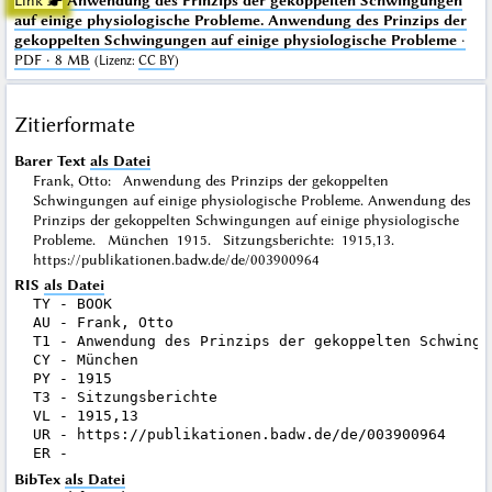
Link ☛
Anwendung des Prinzips der gekoppelten Schwingungen
auf einige physiologische Probleme. Anwendung des Prinzips der
gekoppelten Schwingungen auf einige physiologische Probleme
·
PDF · 8 MB
(
Lizenz
:
CC BY
)
Zitierformate
Barer Text
als Datei
Frank, Otto: Anwendung des Prinzips der gekoppelten
Schwingungen auf einige physiologische Probleme. Anwendung des
Prinzips der gekoppelten Schwingungen auf einige physiologische
Probleme. München 1915. Sitzungsberichte: 1915,13.
https://publikationen.badw.de/de/003900964
RIS
als Datei
TY - BOOK

AU - Frank, Otto

T1 - Anwendung des Prinzips der gekoppelten Schwingu
CY - München

PY - 1915

T3 - Sitzungsberichte

VL - 1915,13

UR - https://publikationen.badw.de/de/003900964

BibTex
als Datei