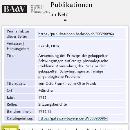
Publikationen
im Netz
☰
Permalink zu
https://publikationen.badw.de/de/003900964
dieser Seite
:
Verfasser |
Frank
, Otto
Herausgeber
:
Titel
:
Anwendung des Prinzips der gekoppelten
Schwingungen auf einige physiologische
Probleme. Anwendung des Prinzips der
gekoppelten Schwingungen auf einige
physiologische Probleme
Titelzusatz
:
von Otto Frank ; vonn Otto Frank
Ort
:
München
Jahr
:
1915
Reihe
:
Sitzungsberichte
Bandnummer
:
1915,13
Katalogeintrag
:
https://gateway-bayern.de/BV003900964