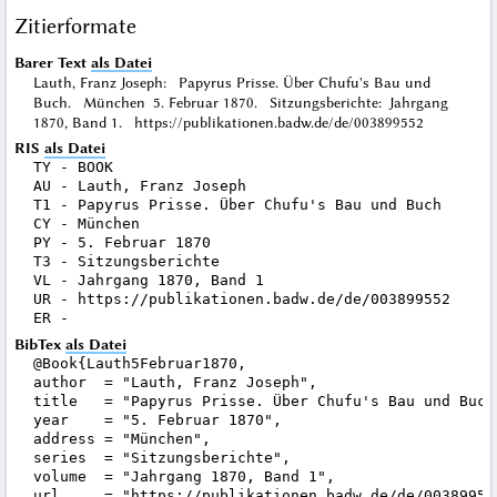
Zitierformate
Barer Text
als Datei
Lauth, Franz Joseph: Papyrus Prisse. Über Chufu's Bau und
Buch. München 5. Februar 1870. Sitzungsberichte: Jahrgang
1870, Band 1. https://publikationen.badw.de/de/003899552
RIS
als Datei
TY - BOOK

AU - Lauth, Franz Joseph

T1 - Papyrus Prisse. Über Chufu's Bau und Buch

CY - München

PY - 5. Februar 1870

T3 - Sitzungsberichte

VL - Jahrgang 1870, Band 1

UR - https://publikationen.badw.de/de/003899552

BibTex
als Datei
@Book{Lauth5Februar1870,

author  = "Lauth, Franz Joseph",

title   = "Papyrus Prisse. Über Chufu's Bau und Buch"
year    = "5. Februar 1870",

address = "München",

series  = "Sitzungsberichte",

volume  = "Jahrgang 1870, Band 1",

url     = "https://publikationen.badw.de/de/003899552