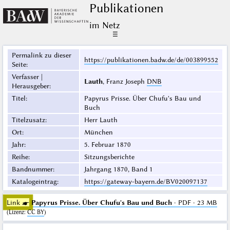
Publikationen
im Netz
☰
Permalink zu dieser
https://publikationen.badw.de/de/003899552
Seite
:
Verfasser |
Lauth
, Franz Joseph
DNB
Herausgeber
:
Titel
:
Papyrus Prisse. Über Chufu's Bau und
Buch
Titelzusatz
:
Herr Lauth
Ort
:
München
Jahr
:
5. Februar 1870
Reihe
:
Sitzungsberichte
Bandnummer
:
Jahrgang 1870, Band 1
Katalogeintrag
:
https://gateway-bayern.de/BV020097137
Link ☛
Papyrus Prisse. Über Chufu's Bau und Buch
· PDF · 23 MB
(
Lizenz
:
CC BY
)