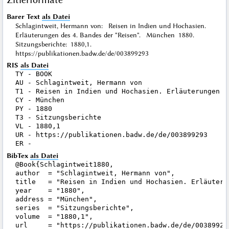
Barer Text
als Datei
Schlagintweit, Hermann von: Reisen in Indien und Hochasien.
Erläuterungen des 4. Bandes der "Reisen". München 1880.
Sitzungsberichte: 1880,1.
https://publikationen.badw.de/de/003899293
RIS
als Datei
TY - BOOK

AU - Schlagintweit, Hermann von

T1 - Reisen in Indien und Hochasien. Erläuterungen d
CY - München

PY - 1880

T3 - Sitzungsberichte

VL - 1880,1

UR - https://publikationen.badw.de/de/003899293

BibTex
als Datei
@Book{Schlagintweit1880,

author  = "Schlagintweit, Hermann von",

title   = "Reisen in Indien und Hochasien. Erläuteru
year    = "1880",

address = "München",

series  = "Sitzungsberichte",

volume  = "1880,1",

url     = "https://publikationen.badw.de/de/003899293