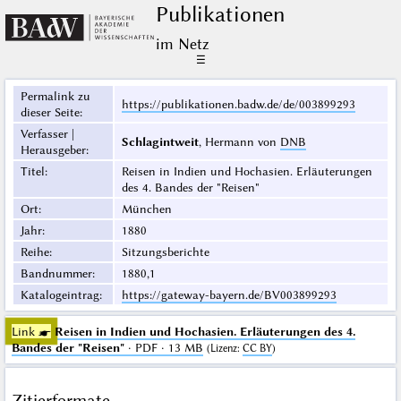
Publikationen
im Netz
☰
Permalink zu
https://publikationen.badw.de/de/003899293
dieser Seite
:
Verfasser |
Schlagintweit
, Hermann von
DNB
Herausgeber
:
Titel
:
Reisen in Indien und Hochasien. Erläuterungen
des 4. Bandes der "Reisen"
Ort
:
München
Jahr
:
1880
Reihe
:
Sitzungsberichte
Bandnummer
:
1880,1
Katalogeintrag
:
https://gateway-bayern.de/BV003899293
Link ☛
Reisen in Indien und Hochasien. Erläuterungen des 4.
Bandes der "Reisen"
· PDF · 13 MB
(
Lizenz
:
CC BY
)
Zitierformate