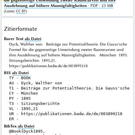
die gegenseitige Umwindung zweier Raumcurven und ihre
Ausdehnung auf höhere Mannigfaltigkeiten
· PDF · 23 MB
(
Lizenz
:
CC BY
)
Zitierformate
Barer Text
als Datei
Dyck, Walther von: Beiträge zur Potentialtheorie. Die Gauss'sche
Formel für die gegenseitige Umwindung zweier Raumcurven und
ihre Ausdehnung auf höhere Mannigfaltigkeiten. München 1895.
Sitzungsberichte: 1895,21.
https://publikationen.badw.de/de/003899218
RIS
als Datei
TY - BOOK

AU - Dyck, Walther von

T1 - Beiträge zur Potentialtheorie. Die Gauss'sche F
CY - München

PY - 1895

T3 - Sitzungsberichte

VL - 1895,21

UR - https://publikationen.badw.de/de/003899218

BibTex
als Datei
@Book{Dyck1895,
