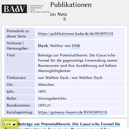
Publikationen
im Netz
☰
Permalink zu
https://publikationen.badw.de/de/003899218
dieser Seite
:
Verfasser |
Dyck
, Walther von
DNB
Herausgeber
:
Titel
:
Beiträge zur Potentialtheorie. Die Gauss'sche
Formel für die gegenseitige Umwindung zweier
Raumcurven und ihre Ausdehnung auf höhere
Mannigfaltigkeiten
Titelzusatz
:
von Walther Dyck ; von Walther Dyck
Ort
:
München
Jahr
:
1895
Reihe
:
Sitzungsberichte
Bandnummer
:
1895,21
Katalogeintrag
:
https://gateway-bayern.de/BV003899218
Link ☛
Beiträge zur Potentialtheorie. Die Gauss'sche Formel für