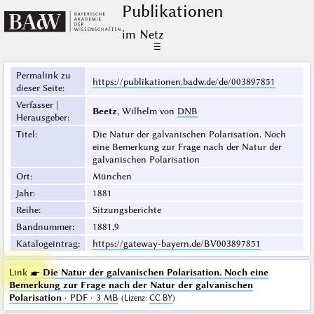
Publikationen
im Netz
☰
Permalink zu
https://publikationen.badw.de/de/003897851
dieser Seite
:
Verfasser |
Beetz
, Wilhelm von
DNB
Herausgeber
:
Titel
:
Die Natur der galvanischen Polarisation. Noch
eine Bemerkung zur Frage nach der Natur der
galvanischen Polarisation
Ort
:
München
Jahr
:
1881
Reihe
:
Sitzungsberichte
Bandnummer
:
1881,9
Katalogeintrag
:
https://gateway-bayern.de/BV003897851
Link ☛
Die Natur der galvanischen Polarisation. Noch eine
Bemerkung zur Frage nach der Natur der galvanischen
Polarisation
· PDF · 3 MB
(
Lizenz
:
CC BY
)