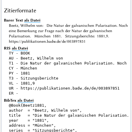
Zitierformate
Barer Text
als Datei
Beetz, Wilhelm von: Die Natur der galvanischen Polarisation. Noch
eine Bemerkung zur Frage nach der Natur der galvanischen
Polarisation. München 1881. Sitzungsberichte: 1881,9.
https://publikationen.badw.de/de/003897851
RIS
als Datei
TY - BOOK

AU - Beetz, Wilhelm von

T1 - Die Natur der galvanischen Polarisation. Noch e
CY - München

PY - 1881

T3 - Sitzungsberichte

VL - 1881,9

UR - https://publikationen.badw.de/de/003897851

BibTex
als Datei
@Book{Beetz1881,

author  = "Beetz, Wilhelm von",

title   = "Die Natur der galvanischen Polarisation. 
year    = "1881",

address = "München",

series  = "Sitzungsberichte",
