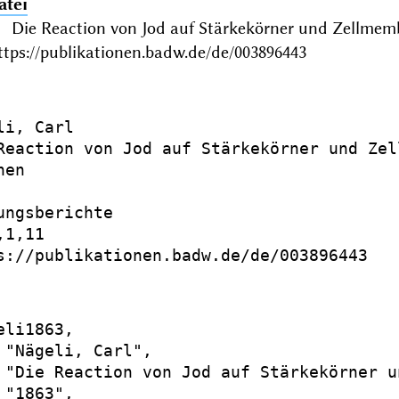
atei
l: Die Reaction von Jod auf Stärkekörner und Zellm
ttps://publikationen.badw.de/de/003896443
i, Carl

Reaction von Jod auf Stärkekörner und Zell
en

ungsberichte

1,11

s://publikationen.badw.de/de/003896443

li1863,

 "Nägeli, Carl",

 "Die Reaction von Jod auf Stärkekörner u
"1863",
