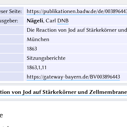
ser Seite
:
https://publikationen.badw.de/de/00389644
usgeber
:
Nägeli
, Carl
DNB
Die Reaction von Jod auf Stärkekörner u
München
1863
Sitzungsberichte
1863,1,11
https://gateway-bayern.de/BV003896443
tion von Jod auf Stärkekörner und Zellmembran
e