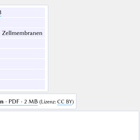
3
nd Zellmembranen
en
· PDF · 2 MB
(
Lizenz
:
CC BY
)