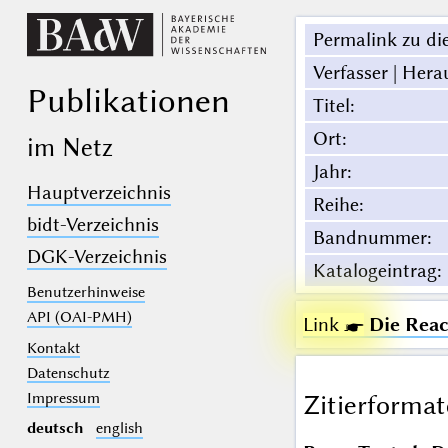
Permalink zu die
Verfasser | Hera
Publikationen
Titel
:
Ort
:
im Netz
Jahr
:
Hauptverzeichnis
Reihe
:
bidt-Verzeichnis
Bandnummer
:
DGK-Verzeichnis
Katalogeintrag
:
Benutzerhinweise
API (OAI-PMH)
Link ☛
Die Reac
Kontakt
Datenschutz
Impressum
Zitierformat
deutsch
english