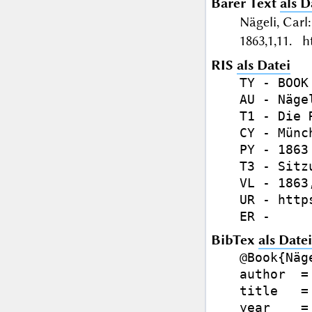
Barer Text
als D
Nägeli, Car
1863,1,11. h
RIS
als Datei
TY - BOOK

AU - Nägel
T1 - Die 
CY - Münch
PY - 1863

T3 - Sitz
VL - 1863,
UR - http
BibTex
als Datei
@Book{Näge
author  =
title   =
year    = 