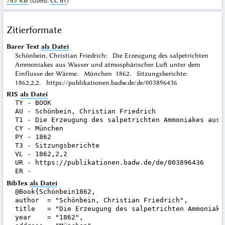
763 KB
(
Lizenz
:
CC BY
)
Zitierformate
Barer Text
als Datei
Schönbein, Christian Friedrich: Die Erzeugung des salpetrichten
Ammoniakes aus Wasser und atmosphärischer Luft unter dem
Einflusse der Wärme. München 1862. Sitzungsberichte:
1862,2,2. https://publikationen.badw.de/de/003896436
RIS
als Datei
TY - BOOK

AU - Schönbein, Christian Friedrich

T1 - Die Erzeugung des salpetrichten Ammoniakes aus 
CY - München

PY - 1862

T3 - Sitzungsberichte

VL - 1862,2,2

UR - https://publikationen.badw.de/de/003896436

BibTex
als Datei
@Book{Schönbein1862,

author  = "Schönbein, Christian Friedrich",

title   = "Die Erzeugung des salpetrichten Ammoniake
year    = "1862",
