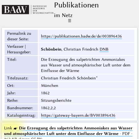
Publikationen
im Netz
☰
Permalink zu
https://publikationen.badw.de/de/003896436
dieser Seite
:
Verfasser |
Schönbein
, Christian Friedrich
DNB
Herausgeber
:
Titel
:
Die Erzeugung des salpetrichten Ammoniakes
aus Wasser und atmosphärischer Luft unter dem
Einflusse der Wärme
Titelzusatz
:
Christian Friedrich Schönbein*
Ort
:
München
Jahr
:
1862
Reihe
:
Sitzungsberichte
Bandnummer
:
1862,2,2
Katalogeintrag
:
https://gateway-bayern.de/BV003896436
Link ☛
Die Erzeugung des salpetrichten Ammoniakes aus Wasser
und atmosphärischer Luft unter dem Einflusse der Wärme
· PDF ·