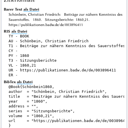
Barer Text
als Datei
Schönbein, Christian Friedrich: Beiträge zur nähern Kenntniss des
Sauerstoffes. 1860. Sitzungsberichte: 1860,21.
https://publikationen.badw.de/de/003896411
RIS
als Datei
TY - BOOK

AU - Schönbein, Christian Friedrich

T1 - Beiträge zur nähern Kenntniss des Sauerstoffes

CY - 

PY - 1860

T3 - Sitzungsberichte

VL - 1860,21

UR - https://publikationen.badw.de/de/003896411

BibTex
als Datei
@Book{Schönbein1860,

author  = "Schönbein, Christian Friedrich",

title   = "Beiträge zur nähern Kenntniss des Sauersto
year    = "1860",

address = "",

series  = "Sitzungsberichte",

volume  = "1860,21",

url     = "https://publikationen.badw.de/de/003896411