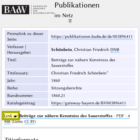
Publikationen
im Netz
☰
Permalink zu dieser
https://publikationen.badw.de/de/003896411
Seite
:
Verfasser |
Schönbein
, Christian Friedrich
DNB
Herausgeber
:
Titel
:
Beiträge zur nähern Kenntniss des
Sauerstoffes
Titelzusatz
:
Christian Friedrich Schönbein*
Jahr
:
1860
Reihe
:
Sitzungsberichte
Bandnummer
:
1860,21
Katalogeintrag
:
https://gateway-bayern.de/BV003896411
Link ☛
Beiträge zur nähern Kenntniss des Sauerstoffes
· PDF · 4
MB
(
Lizenz
:
CC BY
)
Zitierformate