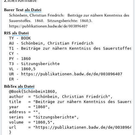
Barer Text
als Datei
Schönbein, Christian Friedrich: Beiträge zur nähern Kenntniss des
Sauerstoffes. 1860. Sitzungsberichte: 1860,5.
https://publikationen.badw.de/de/003896407
RIS
als Datei
TY - BOOK

AU - Schönbein, Christian Friedrich

T1 - Beiträge zur nähern Kenntniss des Sauerstoffes

CY - 

PY - 1860

T3 - Sitzungsberichte

VL - 1860,5

UR - https://publikationen.badw.de/de/003896407

BibTex
als Datei
@Book{Schönbein1860,

author  = "Schönbein, Christian Friedrich",

title   = "Beiträge zur nähern Kenntniss des Sauersto
year    = "1860",

address = "",

series  = "Sitzungsberichte",

volume  = "1860,5",

url     = "https://publikationen.badw.de/de/003896407