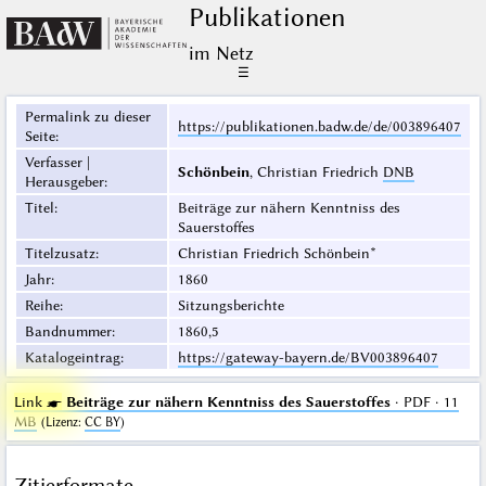
Publikationen
im Netz
☰
Permalink zu dieser
https://publikationen.badw.de/de/003896407
Seite
:
Verfasser |
Schönbein
, Christian Friedrich
DNB
Herausgeber
:
Titel
:
Beiträge zur nähern Kenntniss des
Sauerstoffes
Titelzusatz
:
Christian Friedrich Schönbein*
Jahr
:
1860
Reihe
:
Sitzungsberichte
Bandnummer
:
1860,5
Katalogeintrag
:
https://gateway-bayern.de/BV003896407
Link ☛
Beiträge zur nähern Kenntniss des Sauerstoffes
· PDF · 11
MB
(
Lizenz
:
CC BY
)
Zitierformate