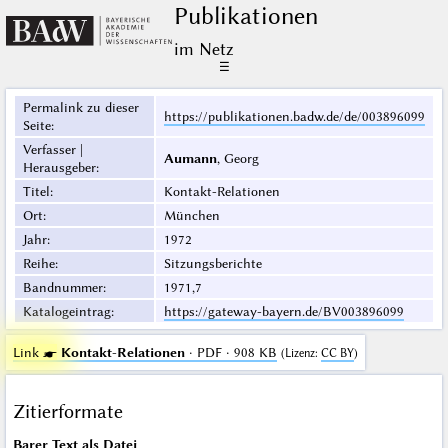
Publikationen
im Netz
☰
Permalink zu dieser
https://publikationen.badw.de/de/003896099
Seite
:
Verfasser |
Aumann
, Georg
Herausgeber
:
Titel
:
Kontakt-Relationen
Ort
:
München
Jahr
:
1972
Reihe
:
Sitzungsberichte
Bandnummer
:
1971,7
Katalogeintrag
:
https://gateway-bayern.de/BV003896099
Link ☛
Kontakt-Relationen
· PDF · 908 KB
(
Lizenz
:
CC BY
)
Zitierformate
Barer Text
als Datei