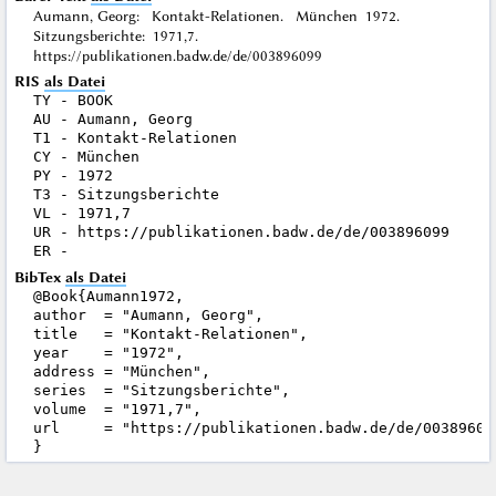
Aumann, Georg: Kontakt-Relationen. München 1972.
Sitzungsberichte: 1971,7.
https://publikationen.badw.de/de/003896099
RIS
als Datei
TY - BOOK

AU - Aumann, Georg

T1 - Kontakt-Relationen

CY - München

PY - 1972

T3 - Sitzungsberichte

VL - 1971,7

UR - https://publikationen.badw.de/de/003896099

BibTex
als Datei
@Book{Aumann1972,

author  = "Aumann, Georg",

title   = "Kontakt-Relationen",

year    = "1972",

address = "München",

series  = "Sitzungsberichte",

volume  = "1971,7",

url     = "https://publikationen.badw.de/de/003896099