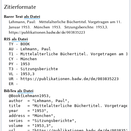
Zitierformate
Barer Text
als Datei
Lehmann, Paul: Mittelalterliche Büchertitel. Vorgetragen am 11.
Januar 1953. München 1953. Sitzungsberichte: 1953,3.
https://publikationen.badw.de/de/003835223
RIS
als Datei
TY - BOOK

AU - Lehmann, Paul

T1 - Mittelalterliche Büchertitel. Vorgetragen am 11.
CY - München

PY - 1953

T3 - Sitzungsberichte

VL - 1953,3

UR - https://publikationen.badw.de/de/003835223

BibTex
als Datei
@Book{Lehmann1953,

author  = "Lehmann, Paul",

title   = "Mittelalterliche Büchertitel. Vorgetragen 
year    = "1953",

address = "München",

series  = "Sitzungsberichte",

volume  = "1953,3",

url     = "https://publikationen.badw.de/de/003835223