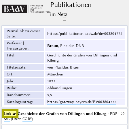
Publikationen
im Netz
☰
Permalink zu dieser
https://publikationen.badw.de/de/003804772
Seite
:
Verfasser |
Braun
, Placidus
DNB
Herausgeber
:
Titel
:
Geschichte der Grafen von Dillingen und
Kiburg
Titelzusatz
:
von Placidus Braun
Ort
:
München
Jahr
:
1823
Reihe
:
Abhandlungen
Bandnummer
:
5,5
Katalogeintrag
:
https://gateway-bayern.de/BV003804772
Link ☛
Geschichte der Grafen von Dillingen und Kiburg
· PDF · 29
MB
(
Lizenz
:
CC BY
)