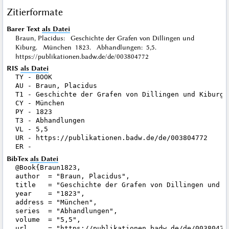
Zitierformate
Barer Text
als Datei
Braun, Placidus: Geschichte der Grafen von Dillingen und
Kiburg. München 1823. Abhandlungen: 5,5.
https://publikationen.badw.de/de/003804772
RIS
als Datei
TY - BOOK

AU - Braun, Placidus

T1 - Geschichte der Grafen von Dillingen und Kiburg

CY - München

PY - 1823

T3 - Abhandlungen

VL - 5,5

UR - https://publikationen.badw.de/de/003804772

BibTex
als Datei
@Book{Braun1823,

author  = "Braun, Placidus",

title   = "Geschichte der Grafen von Dillingen und Ki
year    = "1823",

address = "München",

series  = "Abhandlungen",

volume  = "5,5",

url     = "https://publikationen.badw.de/de/003804772