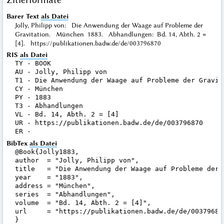
Barer Text
als Datei
Jolly, Philipp von: Die Anwendung der Waage auf Probleme der
Gravitation. München 1883. Abhandlungen: Bd. 14, Abth. 2 =
[4]. https://publikationen.badw.de/de/003796870
RIS
als Datei
TY - BOOK

AU - Jolly, Philipp von

T1 - Die Anwendung der Waage auf Probleme der Gravita
CY - München

PY - 1883

T3 - Abhandlungen

VL - Bd. 14, Abth. 2 = [4]

UR - https://publikationen.badw.de/de/003796870

BibTex
als Datei
@Book{Jolly1883,

author  = "Jolly, Philipp von",

title   = "Die Anwendung der Waage auf Probleme der G
year    = "1883",

address = "München",

series  = "Abhandlungen",

volume  = "Bd. 14, Abth. 2 = [4]",

url     = "https://publikationen.badw.de/de/003796870