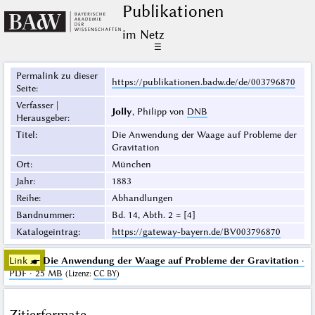
Publikationen
im Netz
☰
Permalink zu dieser
https://publikationen.badw.de/de/003796870
Seite
:
Verfasser |
Jolly
, Philipp von
DNB
Herausgeber
:
Titel
:
Die Anwendung der Waage auf Probleme der
Gravitation
Ort
:
München
Jahr
:
1883
Reihe
:
Abhandlungen
Bandnummer
:
Bd. 14, Abth. 2 = [4]
Katalogeintrag
:
https://gateway-bayern.de/BV003796870
Link ☛
Die Anwendung der Waage auf Probleme der Gravitation
·
PDF · 25 MB
(
Lizenz
:
CC BY
)
Zitierformate