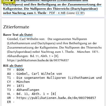
Link ☛
Die sogenannten Nulliporen (Lithothamnium und
Dactylopora) und ihre Betheiligung an der Zusammensetzung der
Kalkgesteine. Die Nulliporen des Thierreichs (Dactyloporideae)
nebst Nachtrag zum 1. Theile
· PDF · 4 MB
(
Lizenz
:
CC BY
)
Zitierformate
Barer Text
als Datei
Gümbel, Carl Wilhelm von: Die sogenannten Nulliporen
(Lithothamnium und Dactylopora) und ihre Betheiligung an der
Zusammensetzung der Kalkgesteine. Die Nulliporen des Thierreichs
(Dactyloporideae) nebst Nachtrag zum 1. Theile. München 1871.
Abhandlungen: Bd. 11, Abth. 1 = [8].
https://publikationen.badw.de/de/003796857
RIS
als Datei
TY - BOOK

AU - Gümbel, Carl Wilhelm von

T1 - Die sogenannten Nulliporen (Lithothamnium und D
CY - München

PY - 1871

T3 - Abhandlungen

VL - Bd. 11, Abth. 1 = [8]

UR - https://publikationen.badw.de/de/003796857
