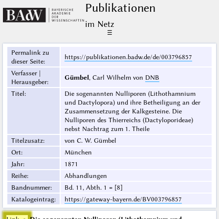
Publikationen
im Netz
☰
Permalink zu
https://publikationen.badw.de/de/003796857
dieser Seite
:
Verfasser |
Gümbel
, Carl Wilhelm von
DNB
Herausgeber
:
Titel
:
Die sogenannten Nulliporen (Lithothamnium
und Dactylopora) und ihre Betheiligung an der
Zusammensetzung der Kalkgesteine. Die
Nulliporen des Thierreichs (Dactyloporideae)
nebst Nachtrag zum 1. Theile
Titelzusatz
:
von C. W. Gümbel
Ort
:
München
Jahr
:
1871
Reihe
:
Abhandlungen
Bandnummer
:
Bd. 11, Abth. 1 = [8]
Katalogeintrag
:
https://gateway-bayern.de/BV003796857